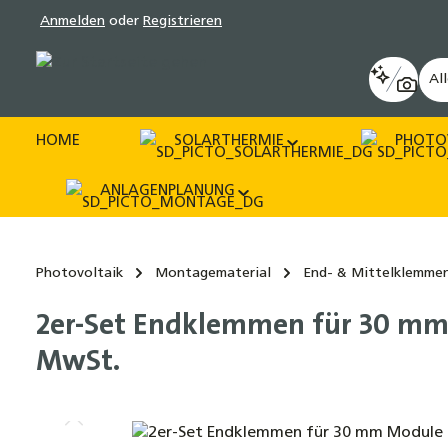
Anmelden
oder
Registrieren
pringen
Zur Hauptnavigation springen
Al
HOME
SOLARTHERMIE
PHOTO
ANLAGENPLANUNG
Photovoltaik
Montagematerial
End- & Mittelklemme
2er-Set Endklemmen für 30 mm
MwSt.
Bildergalerie überspringen