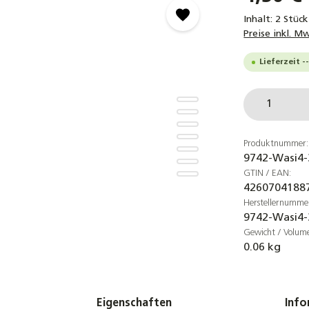
Inhalt:
2 Stüc
Preise inkl. M
Lieferzeit -
Produkt
Produktnummer:
9742-Wasi4-
GTIN / EAN:
4260704188
Herstellernumme
9742-Wasi4-
Gewicht / Volum
0.06 kg
Eigenschaften
Info