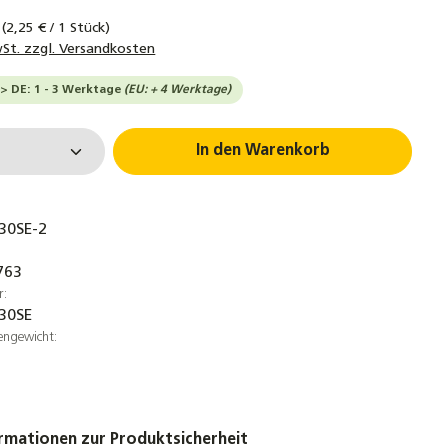
k
(2,25 € / 1 Stück)
wSt. zzgl. Versandkosten
-> DE: 1 - 3 Werktage
(EU: + 4 Werktage)
 Anzahl: Gib den gewünschten Wert ein 
In den Warenkorb
30SE-2
763
r:
30SE
engewicht:
rmationen zur Produktsicherheit