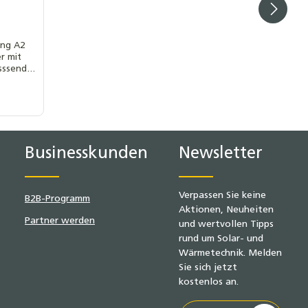
ung A2
r mit
sssend
0 mm
 (dc):
s): 15mm
r M10
Businesskunden
Newsletter
k VPE: 50
Verpassen Sie keine
B2B-Programm
Aktionen, Neuheiten
Partner werden
und wertvollen Tipps
rund um Solar- und
Wärmetechnik. Melden
Sie sich jetzt
kostenlos an.
E-Mail-Adresse*