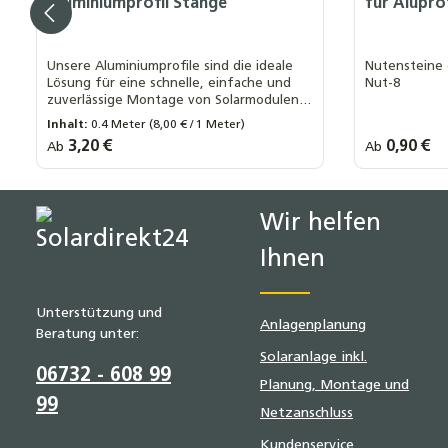
Aluminiumprofil Stange
für Aluprof
Unsere Aluminiumprofile sind die ideale
Nutensteine 
Lösung für eine schnelle, einfache und
Nut-8
zuverlässige Montage von Solarmodulen.
Die einfache Handhabung und die
Inhalt:
0.4 Meter
(8,00 € / 1 Meter)
schnelle Installation der Profile sparen
Regulärer Preis:
3,20 €
Regulärer Prei
0,90 €
Ab
Ab
Länge Trägerprofil:
Menge:
wertvolle Zeit und reduzieren
40 cm
60 cm
80 cm
100 cm
1 Stück
Montagekosten erheblich
+ 4
120 cm
50er Pack
Wir helfen
Ihnen
Unterstützung und
Anlagenplanung
Beratung unter:
Solaranlage inkl.
06732 - 608 99
Planung, Montage und
99
Netzanschluss
Kundenservice