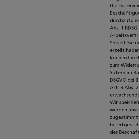
Die Datenve
Beschäftigun
durchzuführe
Abs. 1 BDSG
Arbeitsvert
Soweit Sie u
erteilt habe
können Ihre 
zum Widerruf
Sofern im R
DSGVO bei B
Art. 9 Abs. 
erwachsende
Wir speicher
werden ansc
zugestimmt 
bereitgestel
des Beschäft