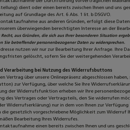
ntaktaufnahme der Durchführung vorvertraglichen Maßnahme
ellung) dient oder einen bereits zwischen Ihnen und uns ges
itung auf Grundlage des Art. 6 Abs. 1 lit. b DSGVO.
Kontaktaufnahme aus anderen Gründen, erfolgt diese Datenve
nserem überwiegenden berechtigten Interesse an der Bearb
 Recht, aus Gründen, die sich aus Ihrer besonderen Situation ergebe
n Sie betreffender personenbezogener Daten zu widersprechen.
Adresse nutzen wir nur zur Bearbeitung Ihrer Anfrage. Ihre 
gsfristen gelöscht, sofern Sie der weitergehenden Verarb
d Verarbeitung bei Nutzung des Widerrufsbuttons
en Vertrag über unsere Onlinepräsenz abgeschlossen haben, 
tton) zur Verfügung, über welche Sie Ihre Widerrufserklär
zung der Widerrufsfunktion erheben wir Ihre personenbezog
ung des Vertrages oder Vertragsteils, den Sie widerrufen m
er Widerrufserklärung) nur in dem von Ihnen zur Verfügung
 die gesetzlich vorgeschriebene Möglichkeit zum Widerruf I
äßen Bearbeitung Ihres Widerrufes.
taktaufnahme einen bereits zwischen Ihnen und uns geschlo