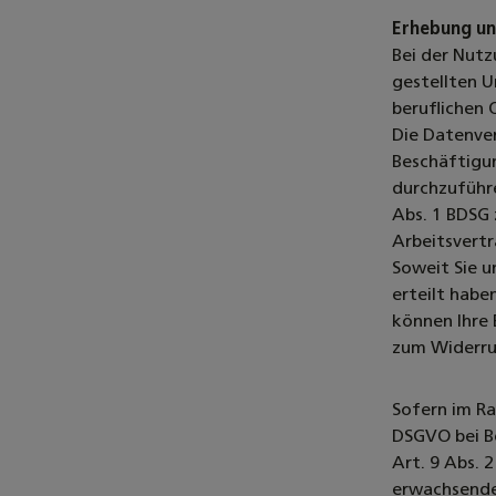
Erhebung un
Bei der Nut
gestellten U
beruflichen 
Die Datenve
Beschäftigun
durchzuführe
Abs. 1 BDSG
Arbeitsvert
Soweit Sie u
erteilt habe
können Ihre 
zum Widerruf
Sofern im R
DSGVO bei B
Art. 9 Abs. 
erwachsende