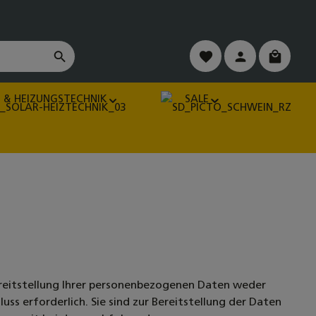
Du hast 0 Produkte auf
Warenko
 & HEIZUNGSTECHNIK
SALE
reitstellung Ihrer personenbezogenen Daten weder
uss erforderlich. Sie sind zur Bereitstellung der Daten