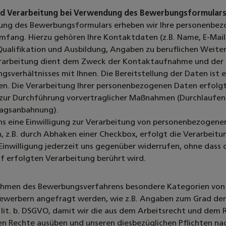
d Verarbeitung bei Verwendung des Bewerbungsformular
zung des Bewerbungsformulars erheben wir Ihre personenbez
mfang. Hierzu gehören Ihre Kontaktdaten (z.B. Name, E-Mai
Qualifikation und Ausbildung, Angaben zu beruflichen Weite
rarbeitung dient dem Zweck der Kontaktaufnahme und der E
gsverhältnisses mit Ihnen. Die Bereitstellung der Daten ist
n. Die Verarbeitung Ihrer personenbezogenen Daten erfolgt a
 zur Durchführung vorvertraglicher Maßnahmen (Durchlaufen
ragsanbahnung).
ns eine Einwilligung zur Verarbeitung von personenbezogen
n, z.B. durch Abhaken einer Checkbox, erfolgt die Verarbeitun
Einwilligung jederzeit uns gegenüber widerrufen, ohne dass 
 erfolgten Verarbeitung berührt wird.
ahmen des Bewerbungsverfahrens besondere Kategorien von 
ewerbern angefragt werden, wie z.B. Angaben zum Grad der 
2 lit. b. DSGVO, damit wir die aus dem Arbeitsrecht und dem 
n Rechte ausüben und unseren diesbezüglichen Pflichten 