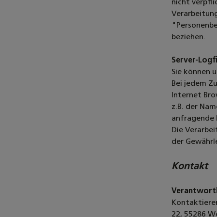
nicht verpfl
Verarbeitun
"Personenbez
beziehen.
Server-Logfi
Sie können 
Bei jedem Zu
Internet Bro
z.B. der Nam
anfragende 
Die Verarbei
der Gewährle
Kontakt
Verantwortl
Kontaktieren
22,
55286
Wö