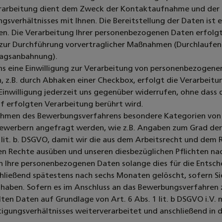
rarbeitung dient dem Zweck der Kontaktaufnahme und der E
gsverhältnisses mit Ihnen. Die Bereitstellung der Daten ist
n. Die Verarbeitung Ihrer personenbezogenen Daten erfolgt a
 zur Durchführung vorvertraglicher Maßnahmen (Durchlaufen
ragsanbahnung).
ns eine Einwilligung zur Verarbeitung von personenbezogen
n, z.B. durch Abhaken einer Checkbox, erfolgt die Verarbeitun
Einwilligung jederzeit uns gegenüber widerrufen, ohne dass 
 erfolgten Verarbeitung berührt wird.
ahmen des Bewerbungsverfahrens besondere Kategorien von 
ewerbern angefragt werden, wie z.B. Angaben zum Grad der 
2 lit. b. DSGVO, damit wir die aus dem Arbeitsrecht und dem 
n Rechte ausüben und unseren diesbezüglichen Pflichten 
n Ihre personenbezogenen Daten solange dies für die Entsche
hließend spätestens nach sechs Monaten gelöscht, sofern S
haben. Sofern es im Anschluss an das Bewerbungsverfahren 
lten Daten auf Grundlage von Art. 6 Abs. 1 lit. b DSGVO i.V.
igungsverhältnisses weiterverarbeitet und anschließend in d