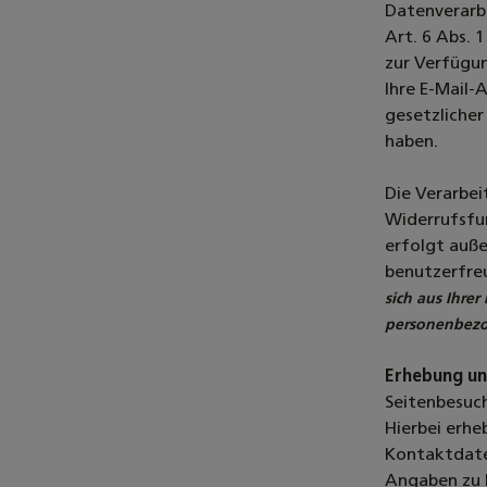
Datenverarbe
Art. 6 Abs. 
zur Verfügun
Ihre E-Mail-
gesetzliche
haben.
Die Verarbe
Widerrufsfun
erfolgt auße
benutzerfre
sich aus Ihrer
personenbezo
Erhebung un
Seitenbesuch
Hierbei erhe
Kontaktdaten
Angaben zu b