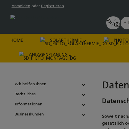
Anmelden
oder
Registrieren
pringen
Zur Hauptnavigation springen
Al
HOME
SOLARTHERMIE
PHOTO
ANLAGENPLANUNG
Daten
Wir helfen Ihnen
Rechtliches
Datensc
Informationen
Businesskunden
Soweit nach
gesetzlich o