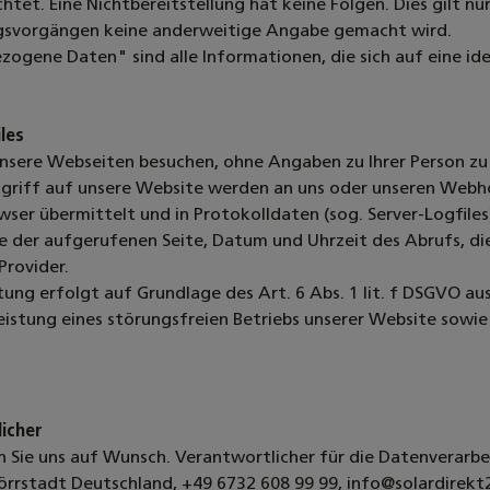
ichtet. Eine Nichtbereitstellung hat keine Folgen. Dies gilt 
gsvorgängen keine anderweitige Angabe gemacht wird.
ogene Daten" sind alle Informationen, die sich auf eine iden
les
unsere Webseiten besuchen, ohne Angaben zu Ihrer Person z
griff auf unsere Website werden an uns oder unseren Webhos
wser übermittelt und in Protokolldaten (sog. Server-Logfile
e der aufgerufenen Seite, Datum und Uhrzeit des Abrufs, d
Provider.
tung erfolgt auf Grundlage des Art. 6 Abs. 1 lit. f DSGVO 
istung eines störungsfreien Betriebs unserer Website sowi
icher
 Sie uns auf Wunsch. Verantwortlicher für die Datenverarbe
rrstadt
Deutschland,
+49 6732 608 99 99,
info@solardirekt