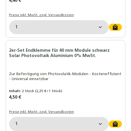
Regulärer Preis:
4,40 €
Preise inkl. MwSt. zzgl. Versandkosten
Produkt Anzahl: Gib den gewünschten Wert ein o
2er-Set Endklemme für 40 mm Module schwarz
Solar Photovoltaik Aluminium 0% MwSt.
Zur Befestigung von Photovolatik-Modulen - Kosteneffizient
- Universal einsetzbar
Inhalt:
2 Stück
(2,25 € / 1 Stück)
Regulärer Preis:
4,50 €
Preise inkl. MwSt. zzgl. Versandkosten
Produkt Anzahl: Gib den gewünschten Wert ein o