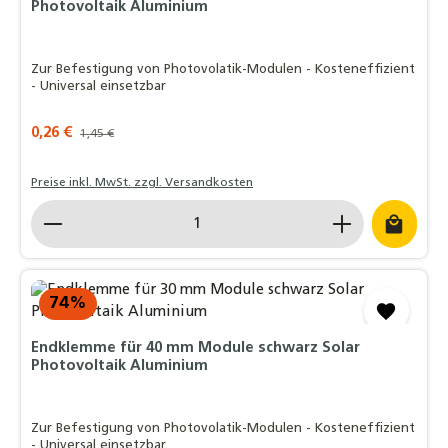
Photovoltaik Aluminium
Zur Befestigung von Photovolatik-Modulen - Kosteneffizient
- Universal einsetzbar
Verkaufspreis:
0,26 €
Regulärer Preis:
1,45 €
Preise inkl. MwSt. zzgl. Versandkosten
Produkt Anzahl: Gib den gewünschten Wert ein o
74
%
Endklemme für 40 mm Module schwarz Solar
Photovoltaik Aluminium
Zur Befestigung von Photovolatik-Modulen - Kosteneffizient
- Universal einsetzbar