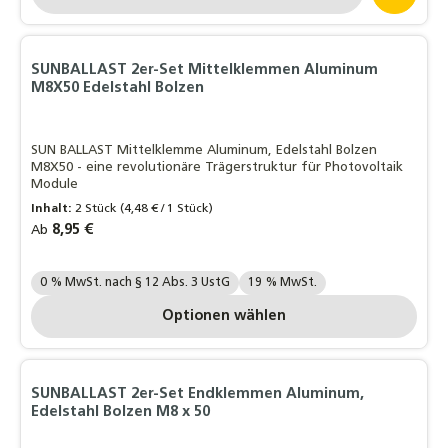
SUNBALLAST 2er-Set Mittelklemmen Aluminum
M8X50 Edelstahl Bolzen
SUN BALLAST Mittelklemme Aluminum, Edelstahl Bolzen
M8X50 - eine revolutionäre Trägerstruktur für Photovoltaik
Module
Inhalt:
2 Stück
(4,48 € / 1 Stück)
Regulärer Preis:
8,95 €
Ab
Ihre MwSt. Auswahl::
0 % MwSt. nach § 12 Abs. 3 UstG
19 % MwSt.
Optionen wählen
SUNBALLAST 2er-Set Endklemmen Aluminum,
Edelstahl Bolzen M8 x 50