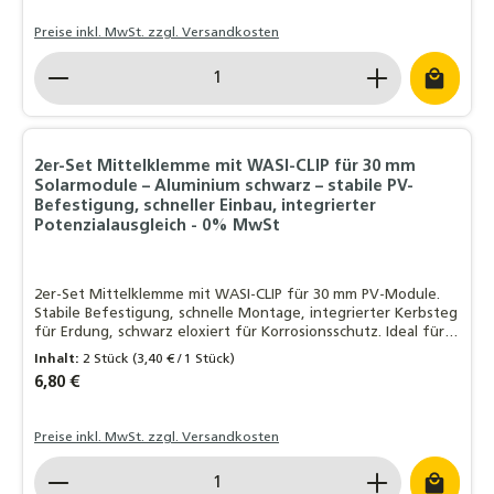
Preise inkl. MwSt. zzgl. Versandkosten
Produkt Anzahl: Gib den gewünschten Wert ein o
2er-Set Mittelklemme mit WASI-CLIP für 30 mm
Solarmodule – Aluminium schwarz – stabile PV-
Befestigung, schneller Einbau, integrierter
Potenzialausgleich - 0% MwSt
2er-Set Mittelklemme mit WASI-CLIP für 30 mm PV-Module.
Stabile Befestigung, schnelle Montage, integrierter Kerbsteg
für Erdung, schwarz eloxiert für Korrosionsschutz. Ideal für
sichere Solarmontage.
Inhalt:
2 Stück
(3,40 € / 1 Stück)
Regulärer Preis:
6,80 €
Preise inkl. MwSt. zzgl. Versandkosten
Produkt Anzahl: Gib den gewünschten Wert ein o