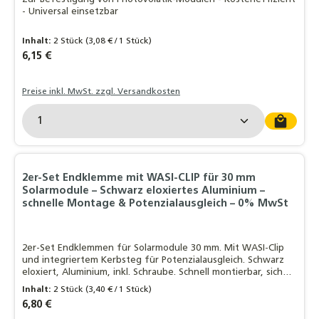
- Universal einsetzbar
Inhalt:
2 Stück
(3,08 € / 1 Stück)
Regulärer Preis:
6,15 €
Preise inkl. MwSt. zzgl. Versandkosten
Produkt Anzahl: Gib den gewünschten Wert ein o
2er-Set Endklemme mit WASI-CLIP für 30 mm
Solarmodule – Schwarz eloxiertes Aluminium –
schnelle Montage & Potenzialausgleich – 0% MwSt
2er-Set Endklemmen für Solarmodule 30 mm. Mit WASI-Clip
und integriertem Kerbsteg für Potenzialausgleich. Schwarz
eloxiert, Aluminium, inkl. Schraube. Schnell montierbar, sicher
& korrosionsbeständig.
Inhalt:
2 Stück
(3,40 € / 1 Stück)
Regulärer Preis:
6,80 €