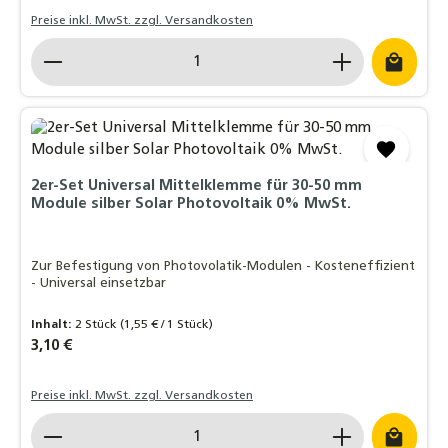
Preise inkl. MwSt. zzgl. Versandkosten
Produkt Anzahl: Gib den gewünschten Wert ein o
2er-Set Universal Mittelklemme für 30-50 mm
Module silber Solar Photovoltaik 0% MwSt.
Zur Befestigung von Photovolatik-Modulen - Kosteneffizient
- Universal einsetzbar
Inhalt:
2 Stück
(1,55 € / 1 Stück)
Regulärer Preis:
3,10 €
Preise inkl. MwSt. zzgl. Versandkosten
Produkt Anzahl: Gib den gewünschten Wert ein o