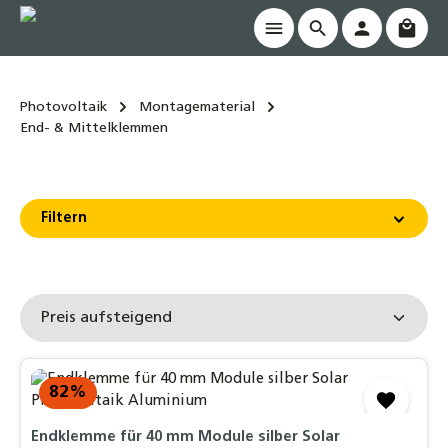
Waren
alt springen
Photovoltaik
Montagematerial
End- & Mittelklemmen
Filtern
82
%
Endklemme für 40 mm Module silber Solar