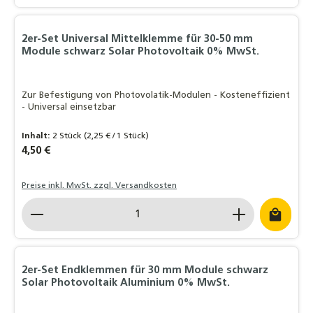
2er-Set Universal Mittelklemme für 30-50 mm
Module schwarz Solar Photovoltaik 0% MwSt.
Zur Befestigung von Photovolatik-Modulen - Kosteneffizient
- Universal einsetzbar
Inhalt:
2 Stück
(2,25 € / 1 Stück)
Regulärer Preis:
4,50 €
Preise inkl. MwSt. zzgl. Versandkosten
Produkt Anzahl: Gib den gewünschten Wert ein o
2er-Set Endklemmen für 30 mm Module schwarz
Solar Photovoltaik Aluminium 0% MwSt.