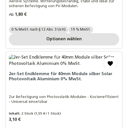
AeroFix Systeme. Witterungsbeständig, stabil und ideal zur
sicheren Befestigung von PV-Modulen.
Regulärer Preis:
1,80 €
Ab
Ihre MwSt. Auswahl::
0 % MwSt. nach § 12 Abs. 3 UstG
19 % MwSt.
Optionen wählen
2er-Set Endklemme für 40mm Module silber Solar
Photovoltaik Aluminium 0% MwSt.
Zur Befestigung von Photovolatik-Modulen - Kosteneffizient
- Universal einsetzbar
Inhalt:
2 Stück
(1,55 € / 1 Stück)
Regulärer Preis:
3,10 €