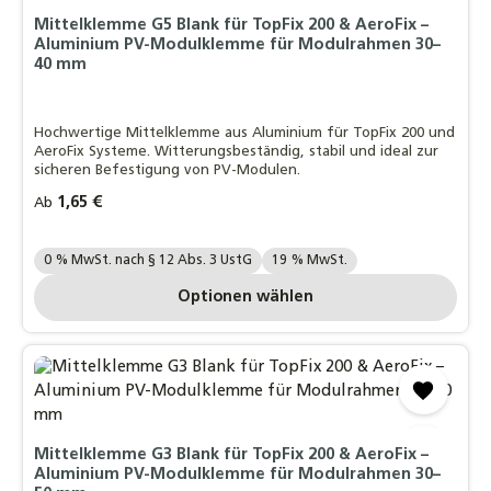
Mittelklemme G5 Blank für TopFix 200 & AeroFix –
Aluminium PV-Modulklemme für Modulrahmen 30–
40 mm
Hochwertige Mittelklemme aus Aluminium für TopFix 200 und
AeroFix Systeme. Witterungsbeständig, stabil und ideal zur
sicheren Befestigung von PV-Modulen.
Regulärer Preis:
1,65 €
Ab
Ihre MwSt. Auswahl::
0 % MwSt. nach § 12 Abs. 3 UstG
19 % MwSt.
Optionen wählen
Mittelklemme G3 Blank für TopFix 200 & AeroFix –
Aluminium PV-Modulklemme für Modulrahmen 30–