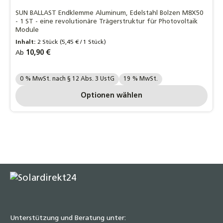
SUN BALLAST Endklemme Aluminum, Edelstahl Bolzen M8X50
- 1 ST - eine revolutionäre Trägerstruktur für Photovoltaik
Module
Inhalt:
2 Stück
(5,45 € / 1 Stück)
Regulärer Preis:
10,90 €
Ab
Ihre MwSt. Auswahl::
0 % MwSt. nach § 12 Abs. 3 UstG
19 % MwSt.
Optionen wählen
Unterstützung und Beratung unter: