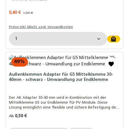
Verkaufspreis:
0,40 €
Regulärer Preis:
1,56 €
Preise inkl. MwSt. zzgl. Versandkosten
Produkt Anzahl: Gib den gewünschten Wert ein o
49
%
Außenklemmen Adapter für G5 Mittelklemme 30-
40mm - schwarz - Umwandlung zur Endklemme
Der AK Adapter 30-40 mm wird in Kombination mit der
Mittelklemme G5 zur Endklemme für PV-Module. Diese
Lösung ermöglicht eine flexible und sichere Befestigung der
Endmodule in PV-Montagesystemen.
Regulärer Preis:
0,50 €
Ab