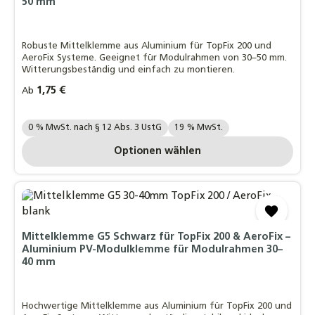
50 mm
Robuste Mittelklemme aus Aluminium für TopFix 200 und
AeroFix Systeme. Geeignet für Modulrahmen von 30–50 mm.
Witterungsbeständig und einfach zu montieren.
Regulärer Preis:
1,75 €
Ab
Ihre MwSt. Auswahl::
0 % MwSt. nach § 12 Abs. 3 UstG
19 % MwSt.
Optionen wählen
Mittelklemme G5 Schwarz für TopFix 200 & AeroFix –
Aluminium PV-Modulklemme für Modulrahmen 30–
40 mm
Hochwertige Mittelklemme aus Aluminium für TopFix 200 und