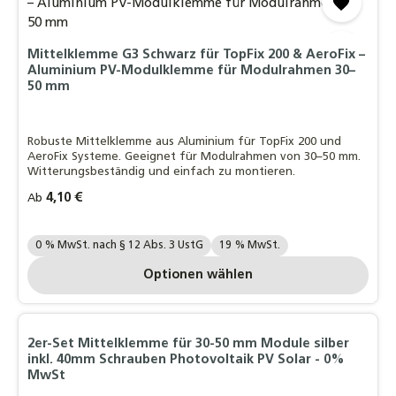
Mittelklemme G3 Schwarz für TopFix 200 & AeroFix –
Aluminium PV-Modulklemme für Modulrahmen 30–
50 mm
Robuste Mittelklemme aus Aluminium für TopFix 200 und
AeroFix Systeme. Geeignet für Modulrahmen von 30–50 mm.
Witterungsbeständig und einfach zu montieren.
Regulärer Preis:
4,10 €
Ab
Ihre MwSt. Auswahl::
0 % MwSt. nach § 12 Abs. 3 UstG
19 % MwSt.
Optionen wählen
2er-Set Mittelklemme für 30-50 mm Module silber
inkl. 40mm Schrauben Photovoltaik PV Solar - 0%
MwSt