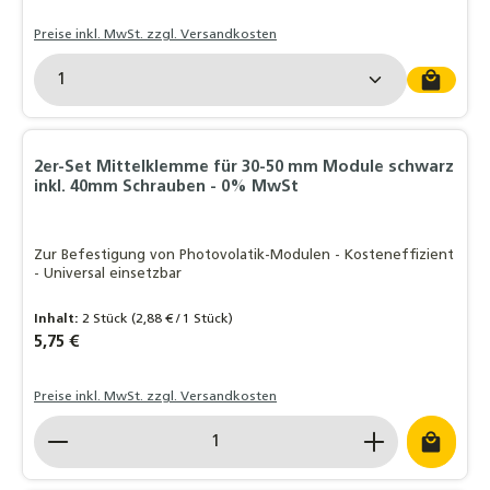
Preise inkl. MwSt. zzgl. Versandkosten
Produkt Anzahl: Gib den gewünschten Wert ein o
2er-Set Mittelklemme für 30-50 mm Module schwarz
inkl. 40mm Schrauben - 0% MwSt
Zur Befestigung von Photovolatik-Modulen - Kosteneffizient
- Universal einsetzbar
Inhalt:
2 Stück
(2,88 € / 1 Stück)
Regulärer Preis:
5,75 €
Preise inkl. MwSt. zzgl. Versandkosten
Produkt Anzahl: Gib den gewünschten Wert ein o