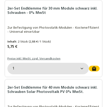
2er-Set Endklemme für 30 mm Module schwarz inkl.
Schrauben - 0% MwSt
Zur Befestigung von Photovolatik-Modulen - Kosteneffizient
- Universal einsetzbar
Inhalt:
2 Stück
(2,88 € / 1 Stück)
Regulärer Preis:
5,75 €
Preise inkl. MwSt. zzgl. Versandkosten
Produkt Anzahl: Gib den gewünschten Wert ein o
2er-Set Endklemme für 40 mm Module schwarz inkl.
Schrauben Solar Photovoltaik PV 0% MwSt.
Zur Befestigung von Photovolatik-Modulen - Kosteneffizient