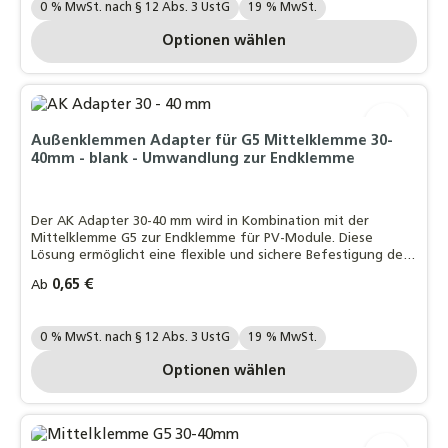
Ihre MwSt. Auswahl::
0 % MwSt. nach § 12 Abs. 3 UstG
19 % MwSt.
Optionen wählen
Außenklemmen Adapter für G5 Mittelklemme 30-
40mm - blank - Umwandlung zur Endklemme
Der AK Adapter 30-40 mm wird in Kombination mit der
Mittelklemme G5 zur Endklemme für PV-Module. Diese
Lösung ermöglicht eine flexible und sichere Befestigung der
Endmodule in PV-Montagesystemen.
Regulärer Preis:
0,65 €
Ab
Ihre MwSt. Auswahl::
0 % MwSt. nach § 12 Abs. 3 UstG
19 % MwSt.
Optionen wählen