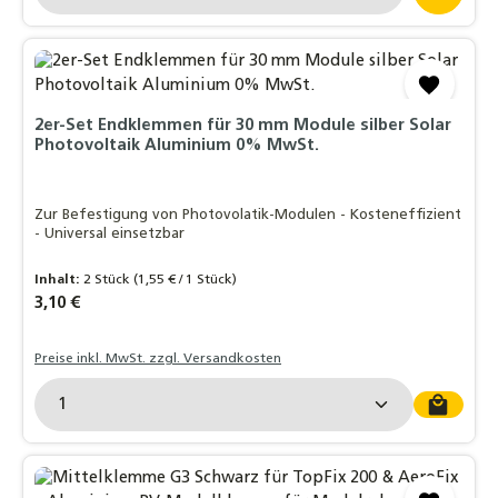
2er-Set Endklemmen für 30 mm Module silber Solar
Photovoltaik Aluminium 0% MwSt.
Zur Befestigung von Photovolatik-Modulen - Kosteneffizient
- Universal einsetzbar
Inhalt:
2 Stück
(1,55 € / 1 Stück)
Regulärer Preis:
3,10 €
Preise inkl. MwSt. zzgl. Versandkosten
Produkt Anzahl: Gib den gewünschten Wert ein o