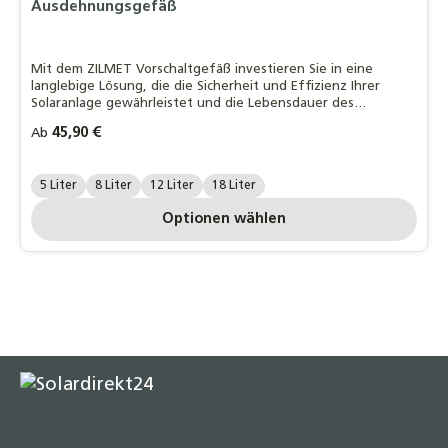
Ausdehnungsgefäß
Mit dem ZILMET Vorschaltgefäß investieren Sie in eine
langlebige Lösung, die die Sicherheit und Effizienz Ihrer
Solaranlage gewährleistet und die Lebensdauer des
Membranausdehnungsgefäßes deutlich erhöht.
Regulärer Preis:
45,90 €
Ab
Ausdehnungsgefäß Größe:
5 Liter
8 Liter
12 Liter
18 Liter
Optionen wählen