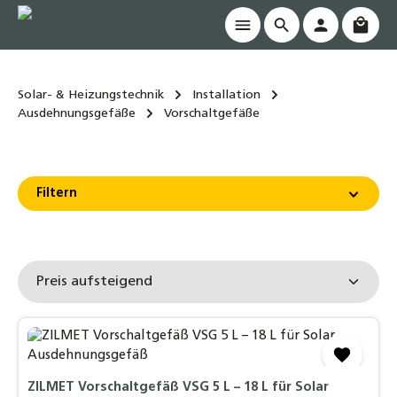
Waren
alt springen
Solar- & Heizungstechnik
Installation
Ausdehnungsgefäße
Vorschaltgefäße
Filtern
ZILMET Vorschaltgefäß VSG 5 L – 18 L für Solar