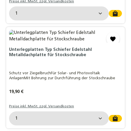
Preise inkl. MwSt. zzgl. Versandkosten
Produkt Anzahl: Gib den gewünschten Wert ein o
Unterlegplatten Typ Schiefer Edelstahl
Metalldachplatte für Stockschraube
Schutz vor ZiegelbruchFür Solar- und Photovoltaik
AnlagenMit Bohrung zur Durchführung der Stockschraube
Regulärer Preis:
19,90 €
Preise inkl. MwSt. zzgl. Versandkosten
Produkt Anzahl: Gib den gewünschten Wert ein o