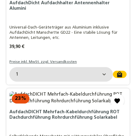
AufdachDicht Aufdachhalter Antennenhalter
Alumini
Universal-Dach-Geräteträger aus Aluminium inklusive
AufdachDicht Manschette GD22 - Eine stabile Lösung für
Antennen, Leitungen, etc.
Regulärer Preis:
39,90 €
Preise inkl. MwSt. zzgl. Versandkosten
Produkt Anzahl: Gib den gewünschten Wert ein o
23
%
AufdachDICHT Mehrfach-Kabeldurchführung ROT
Dachdurchführung Rohrdurchführung Solarkabel