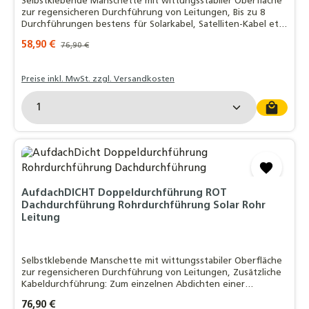
Selbstklebende Manschette mit wittungsstabiler Oberfläche
zur regensicheren Durchführung von Leitungen, Bis zu 8
Durchführungen bestens für Solarkabel, Satelliten-Kabel etc.
geeignet, EasyForm®-Klebekragen mit Butylkleber:
Verkaufspreis:
58,90 €
Regulärer Preis:
76,90 €
Witterungsstabil - bleifrei - da
Preise inkl. MwSt. zzgl. Versandkosten
Produkt Anzahl: Gib den gewünschten Wert ein o
AufdachDICHT Doppeldurchführung ROT
Dachdurchführung Rohrdurchführung Solar Rohr
Leitung
Selbstklebende Manschette mit wittungsstabiler Oberfläche
zur regensicheren Durchführung von Leitungen, Zusätzliche
Kabeldurchführung: Zum einzelnen Abdichten einer
Fühlerleitung, EasyForm®-Klebekragen mit Butylkleber:
Regulärer Preis:
76,90 €
Witterungsstabil - bleifrei - dauerh