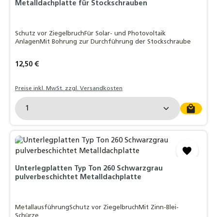
Metalldachplatte für Stockschrauben
Schutz vor ZiegelbruchFür Solar- und Photovoltaik
AnlagenMit Bohrung zur Durchführung der Stockschraube
Regulärer Preis:
12,50 €
Preise inkl. MwSt. zzgl. Versandkosten
Produkt Anzahl: Gib den gewünschten Wert ein o
Unterlegplatten Typ Ton 260 Schwarzgrau
pulverbeschichtet Metalldachplatte
MetallausführungSchutz vor ZiegelbruchMit Zinn-Blei-
Schürze