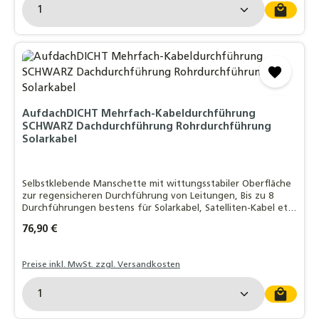
Produkt Anzahl: Gib den gewünschten Wert ein o
AufdachDICHT Mehrfach-Kabeldurchführung
SCHWARZ Dachdurchführung Rohrdurchführung
Solarkabel
Selbstklebende Manschette mit wittungsstabiler Oberfläche
zur regensicheren Durchführung von Leitungen, Bis zu 8
Durchführungen bestens für Solarkabel, Satelliten-Kabel etc.
geeignet, EasyForm®-Klebekragen mit Butylkleber:
Regulärer Preis:
76,90 €
Witterungsstabil - bleifrei - da
Preise inkl. MwSt. zzgl. Versandkosten
Produkt Anzahl: Gib den gewünschten Wert ein o