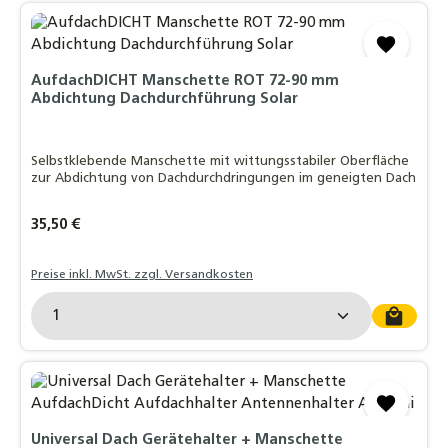
AufdachDICHT Manschette ROT 72-90 mm
Abdichtung Dachdurchführung Solar
Selbstklebende Manschette mit wittungsstabiler Oberfläche
zur Abdichtung von Dachdurchdringungen im geneigten Dach
Regulärer Preis:
35,50 €
Preise inkl. MwSt. zzgl. Versandkosten
Produkt Anzahl: Gib den gewünschten Wert ein o
Universal Dach Gerätehalter + Manschette