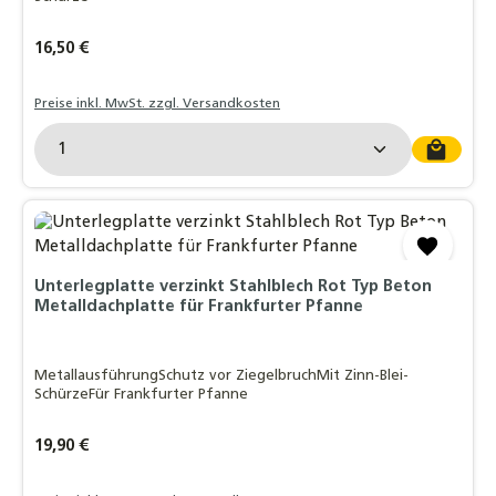
Regulärer Preis:
16,50 €
Preise inkl. MwSt. zzgl. Versandkosten
Produkt Anzahl: Gib den gewünschten Wert ein o
Unterlegplatte verzinkt Stahlblech Rot Typ Beton
Metalldachplatte für Frankfurter Pfanne
MetallausführungSchutz vor ZiegelbruchMit Zinn-Blei-
SchürzeFür Frankfurter Pfanne
Regulärer Preis:
19,90 €