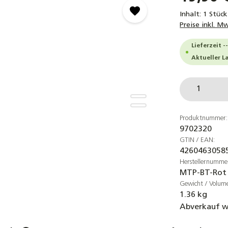
Inhalt:
1 Stück
Preise inkl. M
Lieferzeit -
Aktueller L
Produkt
Produktnummer:
9702320
GTIN / EAN:
4260463058
Herstellernumme
MTP-BT-Rot
Gewicht / Volum
1.36 kg
Abverkauf w