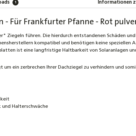
oads
Informationen z
1
n - Für Frankfurter Pfanne - Rot pulv
" Ziegeln führen. Die hierdurch entstandenen Schäden und
nensherstellern kompatibel und benötigen keine speziellen A
tten ist eine langfristige Haltbarkeit von Solaranlagen u
 um ein zerbrechen Ihrer Dachziegel zu verhindern und somit
gkeit
k und Halterschwäche