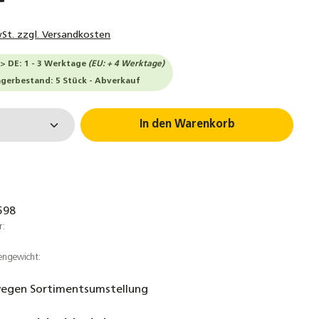
wSt. zzgl. Versandkosten
-> DE: 1 - 3 Werktage
(EU: + 4 Werktage)
agerbestand: 5 Stück - Abverkauf
 Anzahl: Gib den gewünschten Wert ein 
In den Warenkorb
598
r:
engewicht:
egen Sortimentsumstellung