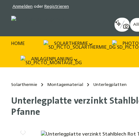
Anmelden
oder
Registrieren
pringen
Zur Hauptnavigation springen
Al
HOME
SOLARTHERMIE
PHOTO
ANLAGENPLANUNG
Solarthermie
Montagematerial
Unterlegplatten
Unterlegplatte verzinkt Stahlb
Pfanne
Bildergalerie überspringen