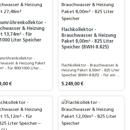
umröhrenkollektor -
chwasser & Heizung
Flachkollektor -
t 13,74m² - für
Brauchwasser & Heizung
1000 Liter Speicher
Paket 8,00m² - 825 Liter
Speicher (BWH-8.825)
mröhrenkollektor -
hwasser & Heizung Paket
Flachkollektor - Brauchwasser &
m² - für 800/1000 Liter
Heizung Paket 8,00m² - 825 Liter
her / Für ein 3-4 Personen
Speicher (BWH-8.825) - für ein 3-
alt / 150m²
4 Personen Haushalt
lächeLeistungsstarker 30
rer Preis:
9,00 €
Regulärer Preis:
5.249,00 €
herm-Solar PRO
mröhrenkollektor
n oder benutze die Schaltflächen um d
n gewünschten Wert ein oder benutze d
Produkt Anzahl: Gi