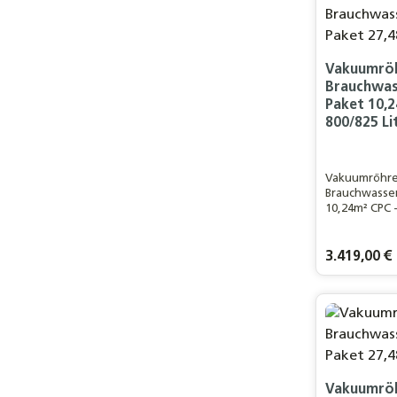
Vakuumröh
Brauchwas
Paket 10,2
800/825 Li
Vakuumröhren
Brauchwasse
10,24m² CPC –
Speicher Für
Haushalt / 1
WohnflächeL
Regulärer Pre
3.419,00 €
Eurotherm-So
Vakuumröhre
Produ
Vakuumröh