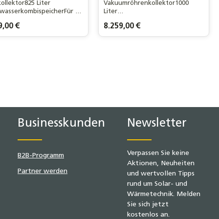
kollektor825 Liter
Vakuumröhrenkollektor1000
hwasserkombispeicherFür 4-
Liter
s.Haushalt und 120m²
FrischwasserkombispeicherFür
rer Preis:
9,00 €
Regulärer Preis:
8.259,00 €
fläche
ein 5-6 Personen Haushalt /
200m² Wohnfläche
n gewünschten Wert ein oder benutze d
odukt Anzahl: Gib den gewünschten Wer
Businesskunden
Newsletter
Verpassen Sie keine
B2B-Programm
Aktionen, Neuheiten
Partner werden
und wertvollen Tipps
rund um Solar- und
Wärmetechnik. Melden
Sie sich jetzt
kostenlos an.