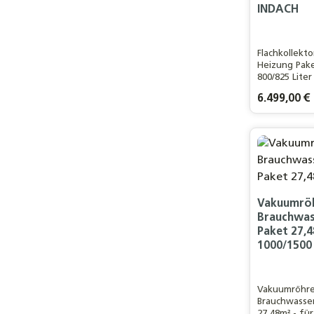
INDACH
Flachkollekt
Heizung Pake
800/825 Liter
INDACHFür ei
Regulärer Pre
6.499,00 €
Haushalt / 1
WohnflächeL
Flachkollekto
Produ
INDACHMON
Vakuumröh
Brauchwas
Paket 27,4
1000/1500 
Vakuumröhren
Brauchwasse
27,48m² - für