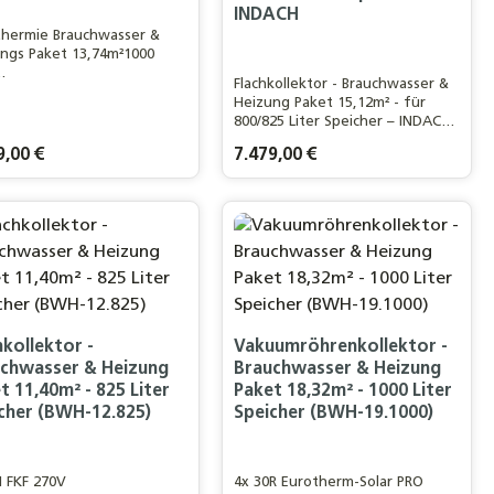
INDACH
thermie Brauchwasser &
ngs Paket 13,74m²1000
Flachkollektor - Brauchwasser &
hwasserkombispeicherFür
Heizung Paket 15,12m² - für
-4 Personen Haushalt /
800/825 Liter Speicher – INDACH
²
/>Für ein 3-4 Personen Haushalt
lächeLeistungsstarker 30
rer Preis:
9,00 €
Regulärer Preis:
7.479,00 €
/ 150m²
herm-Solar PRO
WohnflächeLeistungsstarker
mröhrenkollektor
Flachkollektor -
n oder benutze die Schaltflächen um d
odukt Anzahl: Gib den gewünschten Wer
Produkt Anzahl: Gi
INDACHMONTAGE
hkollektor -
Vakuumröhrenkollektor -
chwasser & Heizung
Brauchwasser & Heizung
t 11,40m² - 825 Liter
Paket 18,32m² - 1000 Liter
cher (BWH-12.825)
Speicher (BWH-19.1000)
I FKF 270V
4x 30R Eurotherm-Solar PRO