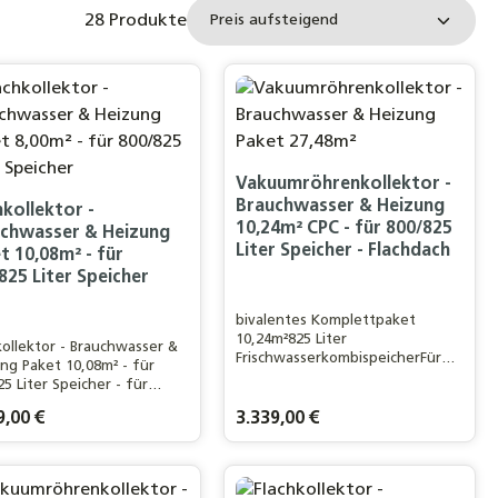
28 Produkte
Vakuumröhrenkollektor -
Brauchwasser & Heizung
hkollektor -
10,24m² CPC - für 800/825
chwasser & Heizung
Liter Speicher - Flachdach
t 10,08m² - für
825 Liter Speicher
bivalentes Komplettpaket
10,24m²825 Liter
kollektor - Brauchwasser &
FrischwasserkombispeicherFür
ng Paket 10,08m² - für
ein 4-5 Personen Haushalt /
25 Liter Speicher - für
120m²
 3-4 Personen Haushalt
WohnflächeLeistungsstarker
rer Preis:
9,00 €
Regulärer Preis:
3.339,00 €
Eurotherm-Solar-CPC 24R
VakuumröhrenkollektorFlachdac
hmontage
n oder benutze die Schaltflächen um d
n gewünschten Wert ein oder benutze d
odukt Anzahl: Gib den gewünschten Wer
Produkt Anzahl: Gi