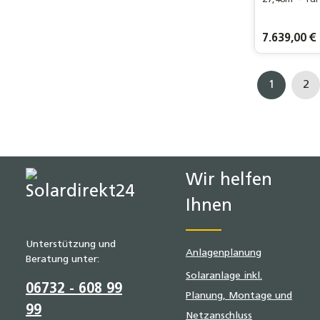
Speicher />F
Haushalt / 2
WohnflächeL
Regulärer Pre
7.639,00 €
Eurotherm-S
Vakuumröhre
1
2
Seite
Se
Wir helfen
Ihnen
Unterstützung und
Anlagenplanung
Beratung unter:
Solaranlage inkl.
06732 - 608 99
Planung, Montage und
99
Netzanschluss