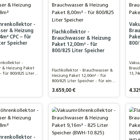
renkollektor -
Vaku
ser & Heizung
Brau
Flachkollektor -
4m² CPC – für
Pake
Brauchwasser & Heizung
ter Speicher
800/
Paket 12,00m² - für
800/825 Liter Speicher
kollektor -
Vakuu
r & Heizung Paket
Brauc
Flachkollektor - Brauchwasser &
 für 800/825 Liter
13,74
Heizung Paket 12,00m² - für
 ein 4-5 Personen
Speic
800/825 Liter Speicher - für ein
20m²
Haush
3-4 Personen Haushalt
eistungsstarker
Wohnf
is:
Regulärer Preis:
3.659,00 €
Regulä
4.32
lar-CPC 24R
Eurot
nkollektor
Vakuu
kt Anzahl: Gib den gewünschten Wert ei
Produkt Anzahl: Gib de
renkollektor -