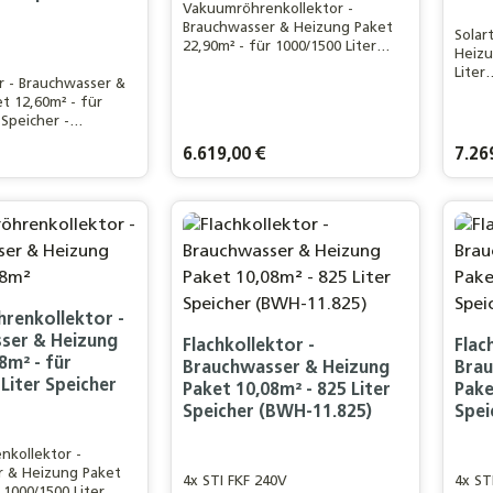
Vakuumröhrenkollektor -
Brauchwasser & Heizung Paket
Solar
22,90m² - für 1000/1500 Liter
Heizu
Speicher/>Für ein 7-8 Personen
Liter
or - Brauchwasser &
Haushalt / 250m²
Frisc
t 12,60m² - für
WohnflächeLeistungsstarker 30R
ein 3
 Speicher -
Eurotherm-Solar PRO
150m
n 3-4 Personen
Vakuumröhrenkollektor
Wohnf
is:
Regulärer Preis:
6.619,00 €
Regulä
7.26
20m²
Eurot
eistungsstarker
Vakuu
r -
kt Anzahl: Gib den gewünschten Wert ei
Pr
TAGE
renkollektor -
ser & Heizung
Flachkollektor -
Flac
8m² - für
Brauchwasser & Heizung
Brau
Liter Speicher
Paket 10,08m² - 825 Liter
Pake
Speicher (BWH-11.825)
Spei
kollektor -
r & Heizung Paket
4x STI FKF 240V
4x ST
 1000/1500 Liter