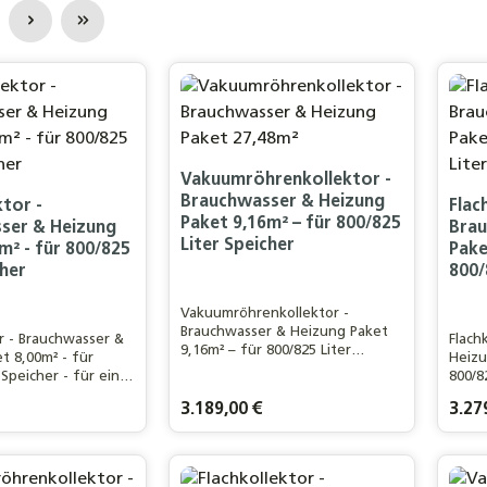
ite
Vakuumröhrenkollektor -
Brauchwasser & Heizung
ktor -
Flac
Paket 9,16m² – für 800/825
ser & Heizung
Brau
Liter Speicher
m² - für 800/825
Pake
cher
800/
Vakuumröhrenkollektor -
Brauchwasser & Heizung Paket
or - Brauchwasser &
Flach
9,16m² – für 800/825 Liter
t 8,00m² - für
Heizu
Speicher (BWH-10) Für ein 3-4
 Speicher - für ein
800/8
Personen Haushalt / 100m²
 Haushalt
einen
Wohnfläche
is:
Regulärer Preis:
3.189,00 €
Regulä
3.27
kt Anzahl: Gib den gewünschten Wert ei
Produkt Anzahl: Gib de
Pr