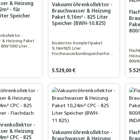
ser & Heizung
Vakuumröhrenkollektor -
2m² - für
Brauchwasser & Heizung
Flac
iter Speicher
Paket 9,16m² - 825 Liter
Brau
Speicher (BWH-10.825)
Pake
800/
kollektor -
r & Heizung Paket
bivalentes Komplettpaket
 800/1000 Liter
9,16m²825 Liter
Flach
ür ein 5-6 Personen
FrischwasserkombispeicherFür
Heizu
00m² Wohnfläche
ein 3-4 Personen Haushalt /
800/8
100m²
Pers.
WohnflächeLeistungsstarker 30
is:
Regulärer Preis:
5.529,00 €
Regulä
5.52
Wohn
Eurotherm-Solar PRO
Vakuumröhrenkollektor
Produkt Anzahl: Gib de
Pr
renkollektor -
ser & Heizung
Vakuumröhrenkollektor -
Flac
4m² CPC - 825
Brauchwasser & Heizung
Brau