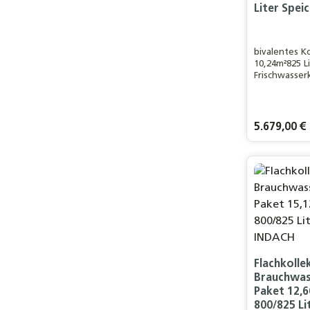
Liter Spei
bivalentes 
10,24m²825 L
Frischwasser
ein 4-5 Pers
120m²
WohnflächeL
Eurotherm-So
Regulärer Pre
5.679,00 €
Vakuumröhre
hmontage
Produ
Flachkolle
Brauchwas
Paket 12,6
800/825 Li