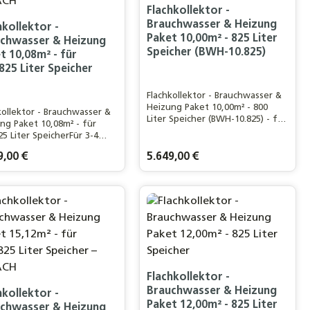
Flachkollektor -
Brauchwasser & Heizung
hkollektor -
Paket 10,00m² - 825 Liter
chwasser & Heizung
Speicher (BWH-10.825)
t 10,08m² - für
825 Liter Speicher
Flachkollektor - Brauchwasser &
Heizung Paket 10,00m² - 800
kollektor - Brauchwasser &
Liter Speicher (BWH-10.825) - für
ng Paket 10,08m² - für
ein 3-4 Personen Haushalt
25 Liter SpeicherFür 3-4
Haushalt und 100m²
rer Preis:
9,00 €
Regulärer Preis:
5.649,00 €
fläche
n gewünschten Wert ein oder benutze d
odukt Anzahl: Gib den gewünschten Wer
Produkt Anzahl: Gi
Flachkollektor -
Brauchwasser & Heizung
hkollektor -
Paket 12,00m² - 825 Liter
chwasser & Heizung