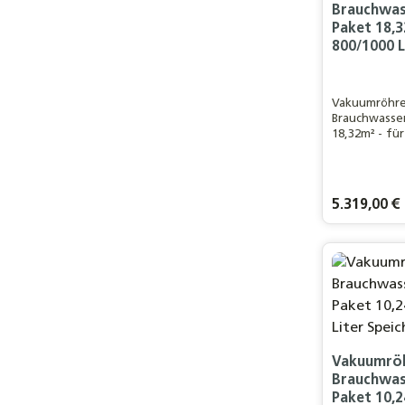
Brauchwas
Paket 18,3
800/1000 L
Vakuumröhren
Brauchwasse
18,32m² - für
Speicher />F
Haushalt / 2
Regulärer Pre
5.319,00 €
Vakuumröh
Brauchwas
Paket 10,2