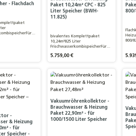
cher - Flachdach
Paket 10,24m² CPC - 825
Pake
Liter Speicher (BWH-
800/
11.825)
Komplettpaket
iter
Flach
kombispeicherFür
Heizu
bivalentes Komplettpaket
onen Haushalt /
800/8
10,24m²825 Liter
Pers.
FrischwasserkombispeicherFür
eistungsstarker
Wohn
ein 4-5 Personen Haushalt /
lar-CPC 24R
is:
Regulärer Preis:
5.759,00 €
Regulä
5.93
120m²
nkollektorFlachdac
WohnflächeLeistungsstarker
Eurotherm-Solar-CPC 24R
kt Anzahl: Gib den gewünschten Wert ei
Produkt Anzahl: Gib de
Pr
Vakuumröhrenkollektor
Vakuumröhrenkollektor -
Brauchwasser & Heizung
Vaku
Paket 22,90m² - für
Brau
ktor -
1000/1500 Liter Speicher
Pake
ser & Heizung
Spei
0m² - für
ter Speicher -