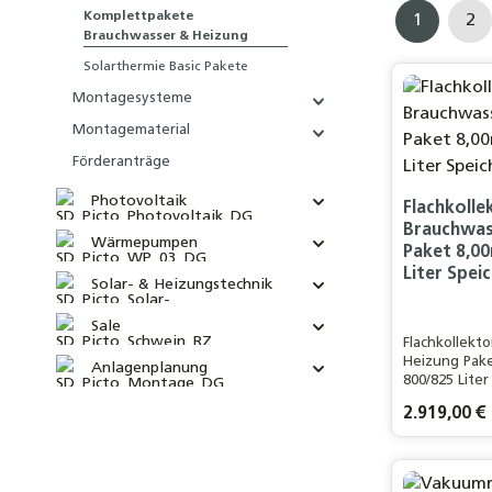
Komplettpakete
1
2
Seite
Se
Brauchwasser & Heizung
Solarthermie Basic Pakete
Montagesysteme
Montagematerial
Förderanträge
Photovoltaik
Flachkolle
Brauchwas
Wärmepumpen
Paket 8,00
Liter Spei
Solar- & Heizungstechnik
Sale
Flachkollekt
Heizung Pake
Anlagenplanung
800/825 Liter
3-4 Personen
Regulärer Pre
2.919,00 €
Produ