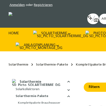
Anmelden
oder
Registrieren
pringen
Zur Hauptnavigation springen
Al
HOME
SOLARTHERMIE
PHOTO
ANLAGENPLANUNG
Solarthermie
Solarthermie-Pakete
Komplettpakete Br
Solarthermie
Filtern
Solarkollektoren
Solarthermie-Pakete
Komplettpakete Brauchwasser