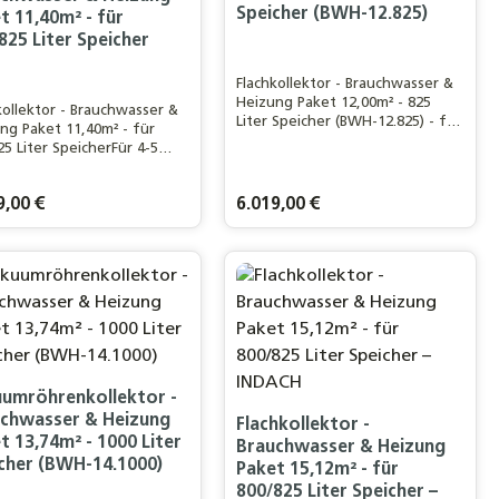
Speicher (BWH-12.825)
t 11,40m² - für
825 Liter Speicher
Flachkollektor - Brauchwasser &
Heizung Paket 12,00m² - 825
kollektor - Brauchwasser &
Liter Speicher (BWH-12.825) - für
ng Paket 11,40m² - für
ein 3-4 Personen Haushalt
25 Liter SpeicherFür 4-5
Haushalt und 120m²
fläche
rer Preis:
9,00 €
Regulärer Preis:
6.019,00 €
n oder benutze die Schaltflächen um d
n gewünschten Wert ein oder benutze d
odukt Anzahl: Gib den gewünschten Wer
Produkt Anzahl: Gi
umröhrenkollektor -
chwasser & Heizung
Flachkollektor -
t 13,74m² - 1000 Liter
Brauchwasser & Heizung
cher (BWH-14.1000)
Paket 15,12m² - für
800/825 Liter Speicher –