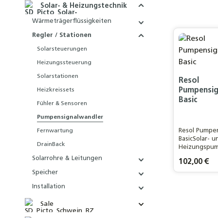
Solar- & Heizungstechnik
Wärmeträgerflüssigkeiten
Regler / Stationen
Solarsteuerungen
Heizungssteuerung
Solarstationen
Resol
Pumpensig
Heizkreissets
Basic
Fühler & Sensoren
Pumpensignalwandler
Resol Pumpe
Fernwartung
BasicSolar- u
DrainBack
Heizungspum
PWM oder 0-
Solarrohre & Leitungen
Regulärer Pre
102,00 €
Speicher
Installation
Produ
Sale