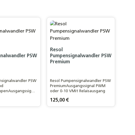
Resol
nalwandler PSW
Pumpensignalwandler PSW
Premium
nsignalwandler PSW
Resol Pumpensignalwandler PSW
nd
PremiumAusgangssignal PWM
penAusgangssignal
oder 0-10 VMit Relaisausgang
10 V
is:
Regulärer Preis:
125,00 €
kt Anzahl: Gib den gewünschten Wert ei
Produkt Anzahl: Gib de