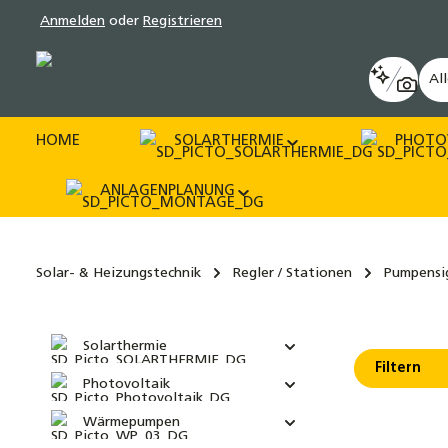
Anmelden
oder
Registrieren
pringen
Zur Hauptnavigation springen
Al
HOME
SOLARTHERMIE
PHOTO
ANLAGENPLANUNG
Solar- & Heizungstechnik
Regler / Stationen
Pumpensi
Solarthermie
Filtern
Photovoltaik
Wärmepumpen