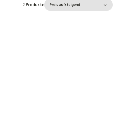
2 Produkte
n oder benutze die Schaltflächen um d
n gewünschten Wert ein oder benutze d