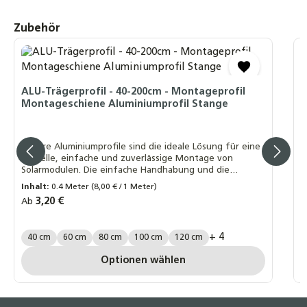
Produktgalerie überspringen
Zubehör
N
S
ALU-Trägerprofil - 40-200cm - Montageprofil
Montageschiene Aluminiumprofil Stange
N
Unsere Aluminiumprofile sind die ideale Lösung für eine
schnelle, einfache und zuverlässige Montage von
Solarmodulen. Die einfache Handhabung und die
schnelle Installation der Profile sparen wertvolle Zeit
R
A
Inhalt:
0.4 Meter
(8,00 € / 1 Meter)
und reduzieren Montagekosten erheblich
Regulärer Preis:
3,20 €
Ab
M
Länge Trägerprofil:
+ 4
40 cm
60 cm
80 cm
100 cm
120 cm
Optionen wählen