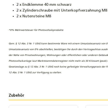
2 x Endklemme 40 mm schwarz
2 x Zylinderschraube mit Unterkopfverzahnung M8
2 x Nutensteine M8
*0% Mehrwertsteuer für Photovoltaikprodukte
Gem. § 12 Abs. 3 Nr. 1 UStG kann bestimmte Ware mit einem Umsatzsteuersatz von 0 %
Umsatzsteuersatz von 0% abschließen, bestätigen Sie durch den Vertragsschluss ausdrüc
der Nähe von Privatwohnungen, Wohnungen oder öffentlichen oder anderen Gebäuden, di
Photovoltaikanlage laut Marktstammdatenregister nicht mehr als 30 Kilowatt (peak) b
Gesetzeslage zu § 12 Abs. 3 Nr. 1 UStG noch keine gefestigte Verwaltungspraxis der F
12 Abs. 3 Nr. 1 UStG zur Verfügung zu stellen.
Zubehör
Produktgalerie überspringen