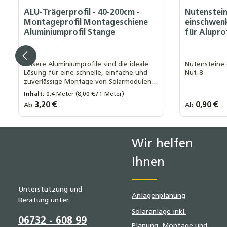
ALU-Trägerprofil - 40-200cm -
Nutenstei
Montageprofil Montageschiene
einschwen
Aluminiumprofil Stange
für Aluprof
Unsere Aluminiumprofile sind die ideale
Nutensteine 
Lösung für eine schnelle, einfache und
Nut-8
zuverlässige Montage von Solarmodulen.
Die einfache Handhabung und die
Inhalt:
0.4 Meter
(8,00 € / 1 Meter)
schnelle Installation der Profile sparen
Regulärer Preis:
3,20 €
Regulärer Prei
0,90 €
Ab
Ab
Länge Trägerprofil:
Menge:
wertvolle Zeit und reduzieren
40 cm
60 cm
80 cm
100 cm
1 Stück
Montagekosten erheblich
+ 4
120 cm
50er Pack
Wir helfen
Ihnen
Unterstützung und
Anlagenplanung
Beratung unter:
Solaranlage inkl.
06732 - 608 99
Planung, Montage und