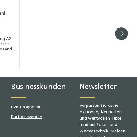
ahl
ung A2
r mit
sssend
0 mm
 (dc):
s): 15mm
r M10
Businesskunden
Newsletter
k VPE: 50
Verpassen Sie keine
B2B-Programm
Aktionen, Neuheiten
Partner werden
und wertvollen Tipps
rund um Solar- und
Wärmetechnik. Melden