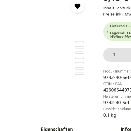
Inhalt:
2 Stüc
Preise inkl. M
Lieferzeit -
Lagernd: 11
Weitere Meng
Produkt
Produktnummer:
9742-40-Set
GTIN / EAN:
4260664497
Herstellernumme
9742-40-Set
Gewicht / Volum
0.1 kg
Eigenschaften
Info