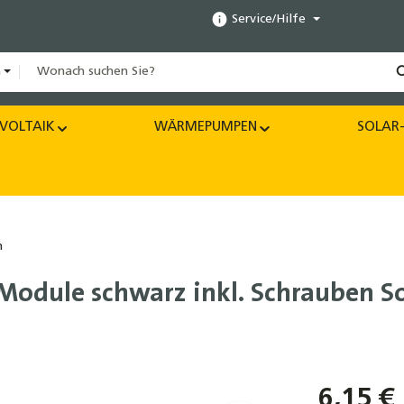
Service/Hilfe
n
VOLTAIK
WÄRMEPUMPEN
SOLAR-
n
odule schwarz inkl. Schrauben So
6,15 €