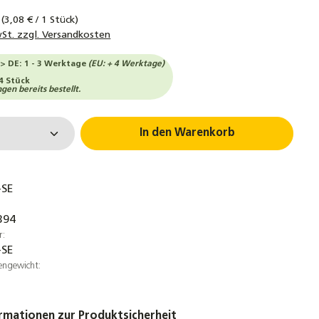
k
(3,08 € / 1 Stück)
wSt. zzgl. Versandkosten
-> DE: 1 - 3 Werktage
(EU: + 4 Werktage)
4 Stück
en bereits bestellt.
 Anzahl: Gib den gewünschten Wert ein 
In den Warenkorb
-SE
394
r:
-SE
engewicht:
rmationen zur Produktsicherheit