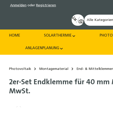
Anmelden
oder
Registrieren
pringen
Zur Hauptnavigation springen
Alle Kategorie
HOME
SOLARTHERMIE
PHOTO
ANLAGENPLANUNG
Photovoltaik
Montagematerial
End- & Mittelklemme
2er-Set Endklemme für 40 mm M
MwSt.
Bildergalerie überspringen