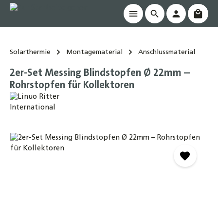
Waren
alt springen
Solarthermie
Montagematerial
Anschlussmaterial
2er-Set Messing Blindstopfen Ø 22mm –
Rohrstopfen für Kollektoren
Bildergalerie überspringen