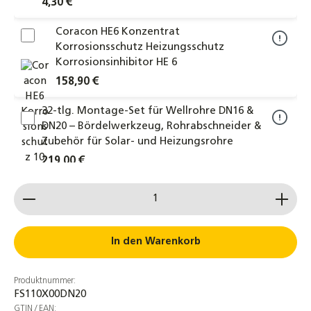
4,30 €
Coracon HE6 Konzentrat
Korrosionsschutz Heizungsschutz
Korrosionsinhibitor HE 6
158,90 €
32-tlg. Montage-Set für Wellrohre DN16 &
DN20 – Bördelwerkzeug, Rohrabschneider &
Zubehör für Solar- und Heizungsrohre
219,00 €
Produkt Anzahl: Gib den gewünschten Wert ein od
10er-Set Edelstahl-Einlegeringe für Solar-
Edelstahl-Wellrohre – DN16 bis DN50 –
langlebig, passgenau und
korrosionsbeständig für sichere
In den Warenkorb
Solarthermie-Verbindungen
3,25 €
Produktnummer:
FS110X00DN20
Flachkollektor Sonnenkollektor Linuo Ritter
GTIN / EAN: