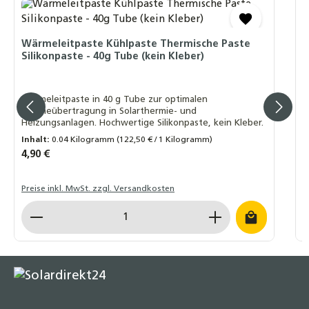
Kupfer – Solarwellrohr Fitting
4
S
12,90 €
Wärmeleitpaste Kühlpaste Thermische Paste
Silikonpaste - 40g Tube (kein Kleber)
Profi-Schlagwerkzeug oder Klemmbacke
Lief
DN12 - DN40 – Grundkörper aus massivem
g
Stahl zur Bördelherstellung von Edelstahl-
10 mm 4 x
Wärmeleitpaste in 40 g Tube zur optimalen
und Solarwellrohren
M
Wärmeübertragung in Solarthermie- und
29,50 €
Heizungsanlagen. Hochwertige Silikonpaste, kein Kleber.
Inhalt:
0.04 Kilogramm
(122,50 € / 1 Kilogramm)
I
Regulärer Preis:
4,90 €
R
1
Preise inkl. MwSt. zzgl. Versandkosten
P
Produkt Anzahl: Gib den gewünschten Wert ein o
P