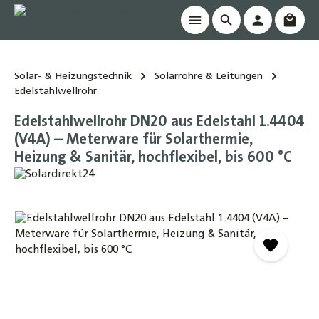
Waren
alt springen
Solar- & Heizungstechnik
Solarrohre & Leitungen
Edelstahlwellrohr
Edelstahlwellrohr DN20 aus Edelstahl 1.4404
(V4A) – Meterware für Solarthermie,
Heizung & Sanitär, hochflexibel, bis 600 °C
Bildergalerie überspringen