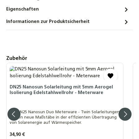
1.4404 (V4A) – Meterware für Solarthermie,
Eigenschaften
Heizung & Sanitär, hochflexibel,
korrosionsbeständig bis 600 °C
Informationen zur Produktsicherheit
4,75 €
Solarflüssigkeit für Flach-
Röhrenkollektoren Fertiggemisch -28°C -
10 Liter
Produktgalerie überspringen
Zubehör
20,90 €
D
Klemmring für Beulco
E
Edelstahlwellrohrverschraubung DN16 –
DN25 Nanosun Solarleitung mit 5mm Aerogel
DN25
Isolierung Edelstahlwellrohr - Meterware
2,95 €
D
1
Die DN25 Nanosun Duo Meterware - Twin Solarleitungen
setzen neue Maßstäbe in der effizienten Übertragung
von Solarenergie auf Wärmespeicher.
I
Regulärer Preis:
34,90 €
R
A