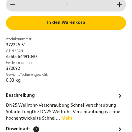
Produkt Anzahl: Gib den gewünschten Wert ein od
NMC PROTAPE® Solar-UV-Tape 2 m × 50 mm
× 0,6 mm – selbstklebendes EPDM-
Isolierband für Rohrisolierungen, UV- &
In den Warenkorb
witterungsbeständig
4,30 €
Produktnummer:
372225-V
4er Set Schrumpfschlauch DN25 grau
GTIN / EAN:
7,5cm für Aerogel Nanosun Wellrohre
4260664491040
4,90 €
Herstellernummer:
370092
Gewicht / Volumengewicht:
Solarflüssigkeit Coracon Sol 5F -28°C
0.33 kg
Solarliquid Frostschutz Solaranlage
38,80 €
Beschreibung
DN25 Solarleitung Doppelwellrohr
DN25 Wellrohr-Verschraubung Schnellverschraubung
Edelstahlwellrohr 14mm Isolierung
SolarleitungDie DN25 Wellrohr-Verschraubung ist eine
237,00 €
hochentwickelte Schnel…
Mehr
Downloads
3
Edelstahlwellrohr DN12–DN32 aus Edelstahl