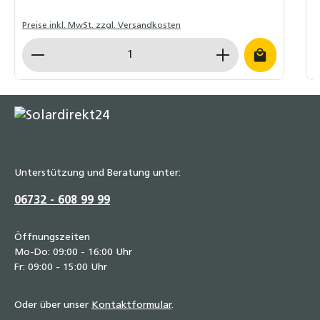
Preise inkl. MwSt. zzgl. Versandkosten
L
Produkt Anzahl: Gib den gewünschten Wert ein o
Unterstützung und Beratung unter:
06732 - 608 99 99
Öffnungszeiten
Mo-Do: 09:00 - 16:00 Uhr
Fr: 09:00 - 15:00 Uhr
Oder über unser
Kontaktformular
.