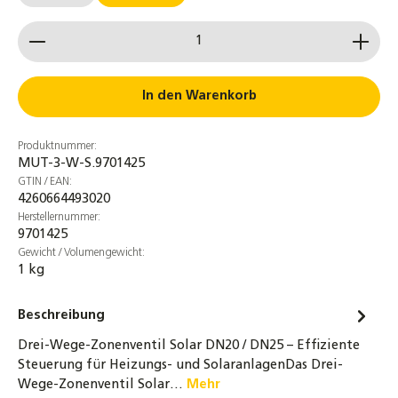
Produkt Anzahl: Gib den gewünschten Wert ein od
In den Warenkorb
Produktnummer:
MUT-3-W-S.9701425
GTIN / EAN:
4260664493020
Herstellernummer:
9701425
Gewicht / Volumengewicht:
1 kg
Beschreibung
Drei-Wege-Zonenventil Solar DN20 / DN25 – Effiziente
Steuerung für Heizungs- und SolaranlagenDas Drei-
Wege-Zonenventil Solar…
Mehr