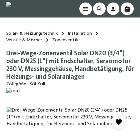
Waren
alt springen
Solar- & Heizungstechnik
Installation
Ventile & Mischer
Zonenventile
Drei-Wege-Zonenventil Solar DN20 (3/4")
oder DN25 (1") mit Endschalter, Servomotor
230 V, Messinggehäuse, Handbetätigung, für
Heizungs- und Solaranlagen
Zollgröße.:
3/4 Zoll
Bildergalerie überspringen