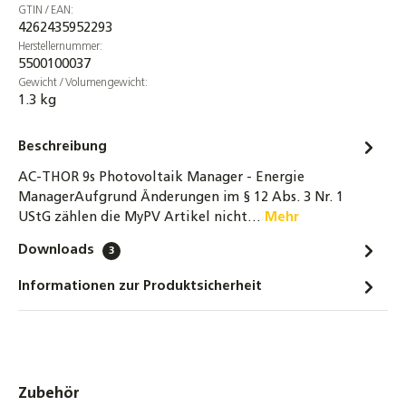
GTIN / EAN:
4262435952293
Herstellernummer:
5500100037
Gewicht / Volumengewicht:
1.3 kg
Beschreibung
AC-THOR 9s Photovoltaik Manager - Energie
ManagerAufgrund Änderungen im § 12 Abs. 3 Nr. 1
UStG zählen die MyPV Artikel nicht…
Mehr
Downloads
3
Informationen zur Produktsicherheit
Produktgalerie überspringen
Zubehör