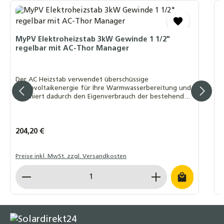
M
d
MyPV Elektroheizstab 3kW Gewinde 1 1/2"
regelbar mit AC-Thor Manager
D
f
P
Der AC Heizstab verwendet überschüssige
u
Photovoltaikenergie für Ihre Warmwasserbereitung und
optimiert dadurch den Eigenverbrauch der bestehenden
PV-Anlage
Regulärer Preis:
204,20 €
R
4
Preise inkl. MwSt. zzgl. Versandkosten
P
Produkt Anzahl: Gib den gewünschten Wert ein o
P