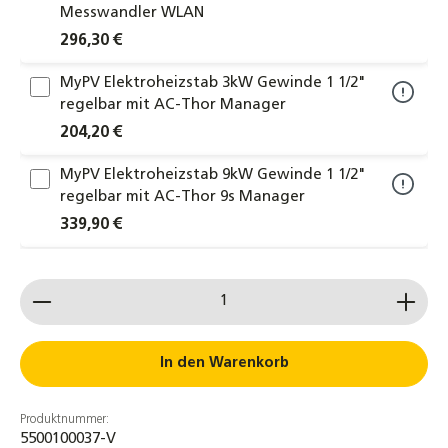
Messwandler WLAN
296,30 €
MyPV Elektroheizstab 3kW Gewinde 1 1/2"
regelbar mit AC-Thor Manager
204,20 €
MyPV Elektroheizstab 9kW Gewinde 1 1/2"
regelbar mit AC-Thor 9s Manager
339,90 €
MyPV digitaler Temperatursensor 5m für
Produkt Anzahl: Gib den gewünschten Wert ein od
AC-Thor Temperaturfühler
44,50 €
MyPV AC-Thor 9s Power Manager inkl. 9kW
In den Warenkorb
Heizstab PV-Energiemanagement
1.326,90 €
Produktnummer:
5500100037-V