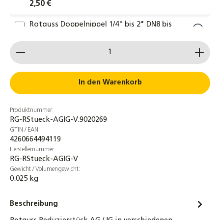
2,50 €
Rotguss Doppelnippel 1/4" bis 2" DN8 bis
DN50 AG/AG Typ 3280
Produkt Anzahl: Gib den gewünschten Wert ein od
2,45 €
Rotguss T-Stück IG 1/4" bis 2" DN8 bis DN50
Typ 3130 Gewindefitting
In den Warenkorb
2,90 €
Produktnummer:
Rotguss Muffe 1/4" 3/8" 1/2" 3/4" 1" 1 1/4" 1
RG-RStueck-AGIG-V.9020269
1/2" 2" IG Typ 3270
GTIN / EAN:
2,30 €
4260664494119
Herstellernummer:
RG-RStueck-AGIG-V
Rotguss Stopfen 1/2"
Gewicht / Volumengewicht:
1,20 €
0.025 kg
Rotguss Doppelnippel 1/4" bis 2" DN8 bis
Beschreibung
DN50 AG/AG Typ 3280