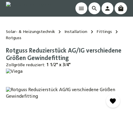
Waren
alt springen
Solar- & Heizungstechnik
Installation
Fittings
Rotguss
Rotguss Reduzierstück AG/IG verschiedene
Größen Gewindefitting
Zollgröße reduziert:
1 1/2" x 3/4"
Bildergalerie überspringen