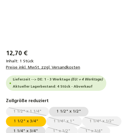
12,70 €
Inhalt:
1 Stück
Preise inkl. MwSt. zzgl. Versandkosten
Lieferzeit --> DE: 1 - 3 Werktage
(EU: + 4 Werktage)
Aktueller Lagerbestand: 4 Stück - Abverkauf
auswählen
Zollgröße reduziert
1 1/2" x 1 1/4"
1 1/2" x 1/2"
(Diese Option ist zurzeit nicht verfügbar.)
1 1/2" x 3/4"
1 1/4" x 1"
1 1/4" x 1/2"
(Diese Option ist zurzeit nicht verfügbar
(Diese Option ist 
1 1/4" x 3/4"
1" x 1/2"
1" x 3/4"