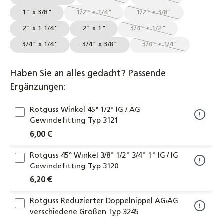
(Diese Option ist zurzeit nicht verfügbar.
(Diese Option ist zurze
1" x 3/8"
1/2" x 1/4"
1/2" x 3/8"
(Diese Option ist zurzeit nicht verfügbar.)
(Diese Option ist zurzei
2" x 1 1/4"
2" x 1"
3/4" x 1/2"
(Diese Option ist zurzeit 
3/4" x 1/4"
3/4" x 3/8"
3/8" x 1/4"
(Diese Option ist zurz
Haben Sie an alles gedacht? Passende
Ergänzungen:
Rotguss Winkel 45° 1/2" IG / AG
Gewindefitting Typ 3121
6,00 €
Rotguss 45° Winkel 3/8" 1/2" 3/4" 1" IG / IG
Gewindefitting Typ 3120
6,20 €
Rotguss Reduzierter Doppelnippel AG/AG
verschiedene Größen Typ 3245