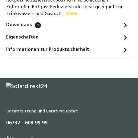
Rotguss Reduzierstück AG / IG in verschiedenen
4,90 €
Zollgrößen Rotguss Reduzierstück, ideal geeignet für
Trinkwasser- und Gasinst…
Mehr
Rotguss T-Stück IG 1/4" bis 2" DN8 bis DN50
Typ 3130 Gewindefitting
Downloads
1
2,90 €
Eigenschaften
Rotguss Winkel 90° IG / AG 1/2"
Informationen zur Produktsicherheit
3,70 €
Unterstützung und Beratung unter:
06732 - 608 99 99