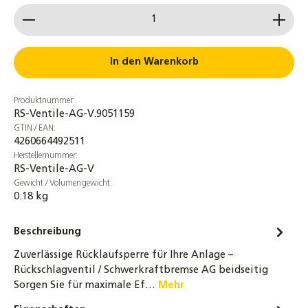
Produkt Anzahl: Gib den gewünschten Wert ein od
In den Warenkorb
Produktnummer:
RS-Ventile-AG-V.9051159
GTIN / EAN:
4260664492511
Herstellernummer:
RS-Ventile-AG-V
Gewicht / Volumengewicht:
0.18 kg
Beschreibung
Zuverlässige Rücklaufsperre für Ihre Anlage –
Rückschlagventil / Schwerkraftbremse AG beidseitig
Sorgen Sie für maximale Ef…
Mehr