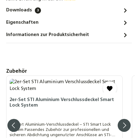
Indach Montageset für STI FKF 240
Downloads
3
Horizontal-Flachkollektoren - einreihig
Eigenschaften
678,00 €
Informationen zur Produktsicherheit
Flachdach Montageset für STI FKF 240V
Flachkollektoren - einreihig mit
Betonsockel
738,00 €
Produktgalerie überspringen
Zubehör
Flachdach Montageset für STI FKF 240H
Flachkollektoren - einreihig mit
2
Betonsockel
(
543,00 €
2er-Set STI Aluminium Verschlussdeckel Smart
Lock System
2
Sma
s
2er-Set Aluminium-Verschlussdeckel – STI Smart Lock
F
System Passendes Zubehör zur professionellen und
S
sicheren Abdichtung ungenutzter Anschlüsse an STI-
z
I