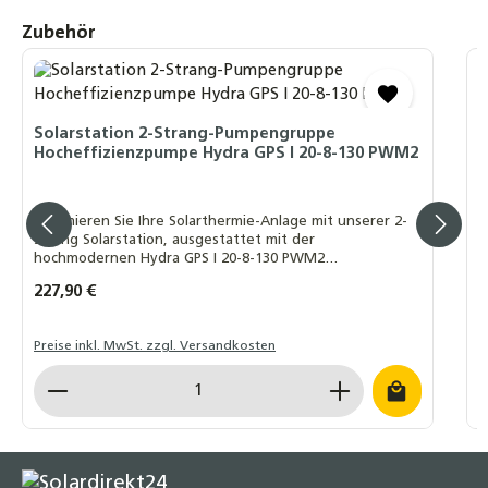
Röhrenkollektoren Fertiggemisch -28°C -
Produktgalerie überspringen
Zubehör
10 Liter
20,90 €
S
S
Rohranlegefühler PT1000 mit Silikonleitung
– Präziser Temperaturfühler für Heizung,
Solarstation 2-Strang-Pumpengruppe
Hocheffizienzpumpe Hydra GPS I 20-8-130 PWM2
Solar & Wärmepumpe inkl. Rohrschelle und
S
Wärmeleitpaste
m
7,40 €
u
Optimieren Sie Ihre Solarthermie-Anlage mit unserer 2-
Strang Solarstation, ausgestattet mit der
hochmodernen Hydra GPS I 20-8-130 PWM2
Hocheffizienzpumpe
I
Regulärer Preis:
227,90 €
R
A
Preise inkl. MwSt. zzgl. Versandkosten
L
Produkt Anzahl: Gib den gewünschten Wert ein o