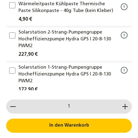
Wärmeleitpaste Kühlpaste Thermische
Paste Silikonpaste - 40g Tube (kein Kleber)
4,90 €
Solarstation 2-Strang-Pumpengruppe
Hocheffizienzpumpe Hydra GPS I 20-8-130
PWM2
227,90 €
Solarstation 1-Strang-Pumpengruppe
Hocheffizienzpumpe Hydra GPS I 20-8-130
PWM2
172,90 €
Produkt Anzahl: Gib den gewünschten Wert ein od
WILO Hocheffizienzpumpe Yonos Para
ST15/7 IPWM2 Solarpumpe Umwälzpumpe
149,00 €
In den Warenkorb
PT1000 Temperatursensor 105 °C –
Speicher-, Kollektor- & Solarfühler, IP65,