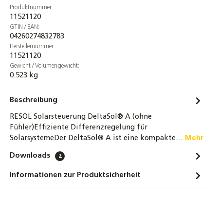
Produktnummer:
Edelstahl, flexible Leitung 1,5–20 m für
11521120
Heizungs-, Klima- & Solarsysteme
GTIN / EAN:
4,90 €
04260274832783
Herstellernummer:
Solarstation 2-Strang-Pumpengruppe
11521120
Hocheffizienzpumpe Wilo YONOS PARA
Gewicht / Volumengewicht:
0.523 kg
ST15/7 - PWM2
259,00 €
Beschreibung
Orkli Zwei-Wege-Zonenventil 3/4" bis 1" IG /
RESOL Solarsteuerung DeltaSol® A (ohne
AG mit Motor Umschaltventil
Fühler)Effiziente Differenzregelung für
Zweiwegeventil
SolarsystemeDer DeltaSol® A ist eine kompakte…
Mehr
62,90 €
Downloads
2
Orkli Drei-Wege-Zonenventil IG oder AG
Informationen zur Produktsicherheit
mit Motor Umschaltventil Dreiwegeventil
64,90 €
Solarflüssigkeit für Flach-