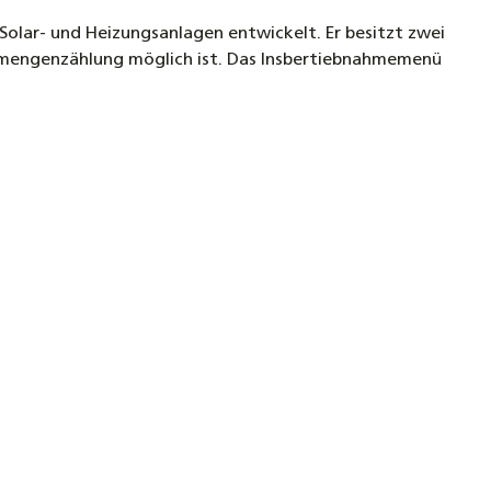
tventil Dreiwegeventil
olar- und Heizungsanlagen entwickelt. Er besitzt zwei
emengenzählung möglich ist. Das Insbertiebnahmemenü
rflüssigkeit für Flach- Röhrenkollektoren
iggemisch -28°C - 10 Liter
0 €
egefühler PT1000 mit Silikonleitung – Präziser
aturfühler für Heizung, Solar & Wärmepumpe
ohrschelle und Wärmeleitpaste