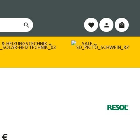
Warenko
 & HEIZUNGSTECHNIK
SALE
 €