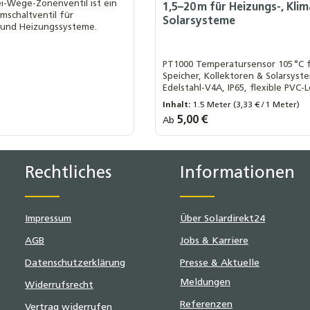
ei-Wege-Zonenventil ist ein
1,5–20 m für Heizungs-, Klim
mschaltventil für
Solarsysteme
 und Heizungssysteme.
PT1000 Temperatursensor 105 °C 
Speicher, Kollektoren & Solarsyst
Edelstahl-V4A, IP65, flexible PVC-
1,5–20 m. Präzise Temperaturmess
Inhalt:
1.5 Meter
(3,33 € / 1 Meter)
Heizungs-, Klima- & Solaranlagen.
s:
Regulärer Preis:
5,00 €
Ab
e:
Länge Fühler:
inde
Innengewinde
1,5 m
2,5 m
5,0 m
10,0 m
ten Wert ein oder benutze die Schaltf
Rechtliches
Informationen
Impressum
Über Solardirekt24
AGB
Jobs & Karriere
Datenschutzerklärung
Presse & Aktuelle
Meldungen
Widerrufsrecht
Referenzen
Vertrag widerrufen