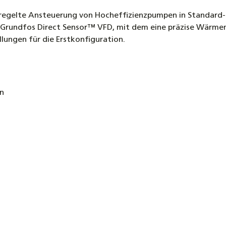
Umschal
eregelte Ansteuerung von Hocheffizienzpumpen in Standard-S
64,90 €
 Grundfos Direct Sensor™ VFD, mit dem eine präzise Wärm
llungen für die Erstkonfiguration.
Sola
Fert
20,9
en
Rohranl
Temper
inkl. R
7,40 €