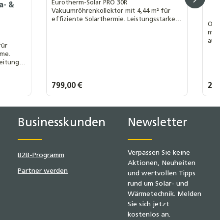
Eurotherm-Solar PRO 30R
a- &
Vakuumröhrenkollektor mit 4,44 m² für
effiziente Solarthermie. Leistungsstarker
Opt
Sonnenkollektor für Warmwasser und
mit 
Heizung.
aus
für
Hyd
eme.
Hoc
Leitung
ung für
Regulärer Preis:
799,00 €
Regu
227
20,0 m
lächen um die Anzahl zu erhöhen oder z
Produkt Anzahl: Gib den gew
P
Businesskunden
Newsletter
Verpassen Sie keine
B2B-Programm
Aktionen, Neuheiten
Partner werden
und wertvollen Tipps
rund um Solar- und
Wärmetechnik. Melden
Sie sich jetzt
kostenlos an.