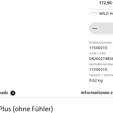
172,90 
WILO H
Solarp
Produkt
149,00 
PT1000 
Solarfüh
Produktnummer:
11500310
Heizung
GTIN / EAN:
4,90 €
0426027483
Herstellernumme
Solars
11500310
Hochef
Gewicht / Volum
259,00 
0.62 kg
Orkli Z
oads
Informationen z
2
Motor 
62,90 €
Plus (ohne Fühler)
Orkli D