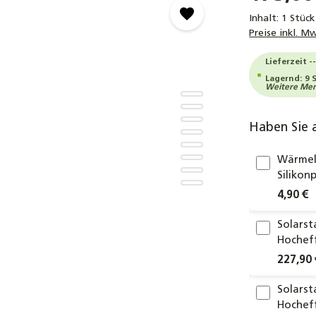
Inhalt:
1 Stück
Preise inkl. M
Lieferzeit -
Lagernd: 9 
Weitere Meng
Haben Sie 
Wärmel
Silikon
4,90 €
Solars
Hochef
227,90 
Solars
Hochef