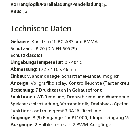
Vorranglogik/Paralleladung/Pendelladung:
ja
VBus:
ja
Technische Daten
Gehäuse:
Kunststoff, PC-ABS und PMMA
Schutzart:
IP 20 (DIN EN 60529)
Schutzklasse:
I
Umgebungstemperatur:
0 - 40° C
Abmessung:
172 x 110 x 46 mm
Einbau:
Wandmontage, Schalttafel-Einbau möglich
Anzeige:
Vollgrafikdisplay, Kontrollleuchte (Tastenkr
Bedienung:
7 Drucktasten in Gehäusefront
Funktionen:
∆T-Regelung, Drehzahlregelung,Wärmem eng
Speicherschichtladung, Vorranglogik, Drainback-Opti
Funktionskontrolle gemäß BAFA-Richtlinie.
Eingänge:
8 (9) Eingänge für Pt1000, 1 Impulseingang V
Ausgänge:
2 Halbleiterrelais, 2 PWM-Ausgänge