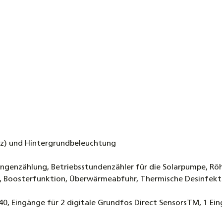
euz) und Hintergrundbeleuchtung
enzählung, Betriebsstundenzähler für die Solarpumpe, Rö
on, Boosterfunktion, Überwärmeabfuhr, Thermische Desinfe
40, Eingänge für 2 digitale Grundfos Direct SensorsTM, 1 Ei