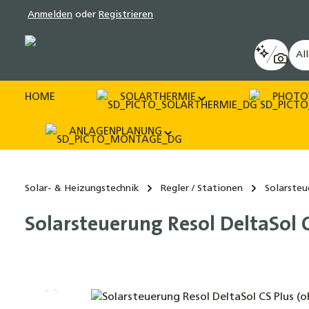
Anmelden
oder
Registrieren
pringen
Zur Hauptnavigation springen
Al
HOME
SOLARTHERMIE
PHOTO
ANLAGENPLANUNG
Solar- & Heizungstechnik
Regler / Stationen
Solarste
Solarsteuerung Resol DeltaSol C
Bildergalerie überspringen