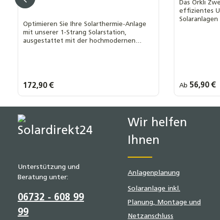
Das Orkli Zw
effizientes U
Solaranlagen
Optimieren Sie Ihre Solarthermie-Anlage
mit unserer 1-Strang Solarstation,
ausgestattet mit der hochmodernen
Hydra GPS I 20-8-130 PWM2
Hocheffizienzpumpe
Regulärer Prei
56,90 €
Regulärer Preis:
172,90 €
Ab
Art Gewind
Außengew
Produkt Anzahl: Gib den gewünsch
Wir helfen
Ihnen
Unterstützung und
Anlagenplanung
Beratung unter:
Solaranlage inkl.
06732 - 608 99
Planung, Montage und
99
Netzanschluss