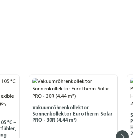
Vakuumröhrenkollektor
Sonnenkollektor Eurotherm-Solar
Sol
PRO - 30R (4,44 m²)
Pu
05 °C –
Ho
rfühler,
20
ung