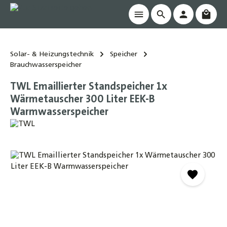
Waren
alt springen
Solar- & Heizungstechnik
Speicher
Brauchwasserspeicher
TWL Emaillierter Standspeicher 1x
Wärmetauscher 300 Liter EEK-B
Warmwasserspeicher
Bildergalerie überspringen