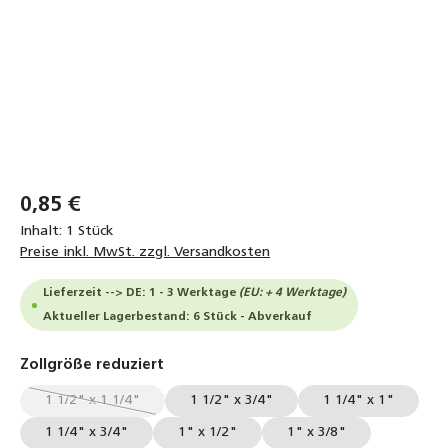
0,85 €
Inhalt:
1 Stück
Preise inkl. MwSt. zzgl. Versandkosten
Lieferzeit --> DE: 1 - 3 Werktage
(EU: + 4 Werktage)
Aktueller Lagerbestand: 6 Stück - Abverkauf
auswählen
Zollgröße reduziert
1 1/2" x 1 1/4"
1 1/2" x 3/4"
1 1/4" x 1"
(Diese Option ist zurzeit nicht verfügbar.)
1 1/4" x 3/4"
1" x 1/2"
1" x 3/8"