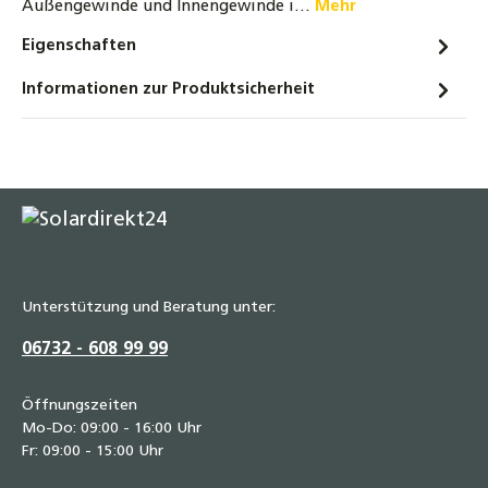
Außengewinde und Innengewinde i…
Mehr
0,70 €
Eigenschaften
Temperguss Kappe 3/8" bis 1 1/2" DN10 bis
Informationen zur Produktsicherheit
DN40 Fitting schwarz Typ 300
0,80 €
Temperguss Winkel 90° IG x AG Fitting, 1/2"
bis 2" DN15 bis DN50
1,80 €
Unterstützung und Beratung unter:
06732 - 608 99 99
Öffnungszeiten
Mo-Do: 09:00 - 16:00 Uhr
Fr: 09:00 - 15:00 Uhr