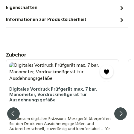
10 Liter
Eigenschaften
20,90 €
Informationen zur Produktsicherheit
MAG Gefäßfüller 400 ml mit
Korrosionschutz inkl. Druckflaschen
Adapter 6 bar für Ausdehnungsgefäße
58,50 €
Produktgalerie überspringen
Zubehör
Digitales Vordruck Prüfgerät max. 7 bar,
Manometer, Vordruckmeßgerät für
M
Ausdehnungsgefäße
P
2,90 €
Digitales Vordruck Prüfgerät max. 7 bar,
D
Manometer, Vordruckmeßgerät für
k
Ausdehnungsgefäße
g
g
Mit diesem digitalen Präzisions-Messgerät überprüfen
Sie den Druck von Ausdehnungsgefäßen und
Autoreifen schnell, zuverlässig und komfortabel – für