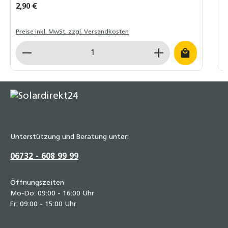
maximale Sicherheit und Effizienz in Ihrem System.
Regulärer Preis:
2,90 €
R
9
Preise inkl. MwSt. zzgl. Versandkosten
P
Produkt Anzahl: Gib den gewünschten Wert ein o
P
Unterstützung und Beratung unter:
06732 - 608 99 99
Öffnungszeiten
Mo-Do: 09:00 - 16:00 Uhr
Fr: 09:00 - 15:00 Uhr