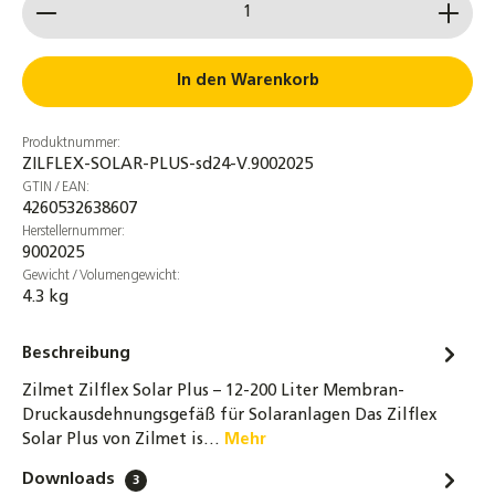
Produkt Anzahl: Gib den gewünschten Wert ein od
Solarstation 1-Strang-Pumpengruppe
Hocheffizienzpumpe Hydra GPS I 20-8-130
PWM2
In den Warenkorb
172,90 €
Produktnummer:
Wandhalterung für Ausdehnungsgefäße
ZILFLEX-SOLAR-PLUS-sd24-V.9002025
bis 40 Liter inkl. Doppelrückflußverhinderer
GTIN / EAN:
13,90 €
4260532638607
Herstellernummer:
Anschlussrohr für Ausdehnungsgefäße
9002025
DN16 - 80 / 120 / 180 cm für ADG
Gewicht / Volumengewicht:
4.3 kg
19,90 €
ZILMET Vorschaltgefäß VSG 5 L – 18 L für
Beschreibung
Solar Ausdehnungsgefäß
Zilmet Zilflex Solar Plus – 12-200 Liter Membran-
45,90 €
Druckausdehnungsgefäß für Solaranlagen Das Zilflex
Solar Plus von Zilmet is…
Mehr
Solarflüssigkeit für Flach-
Röhrenkollektoren Fertiggemisch -28°C -
Downloads
3