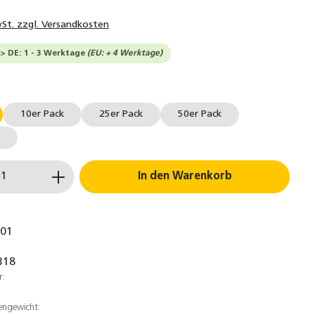
wSt. zzgl. Versandkosten
-> DE: 1 - 3 Werktage
(EU: + 4 Werktage)
ählen
10er Pack
25er Pack
50er Pack
k
 Anzahl: Gib den gewünschten Wert ein 
In den Warenkorb
.01
318
r:
engewicht: