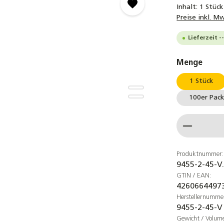
Inhalt:
1 Stück
Preise inkl. M
Lieferzeit -
ausw
Menge
1 Stück
100er Pac
Produkt
Produktnummer:
9455-2-45-V
GTIN / EAN:
4260664497
Herstellernumme
9455-2-45-V
Gewicht / Volum