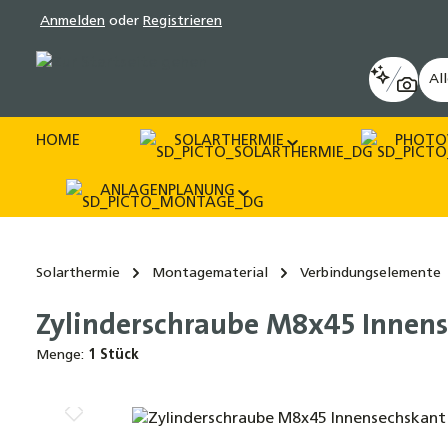
Anmelden
oder
Registrieren
pringen
Zur Hauptnavigation springen
Al
HOME
SOLARTHERMIE
PHOTO
ANLAGENPLANUNG
Solarthermie
Montagematerial
Verbindungselemente
Zylinderschraube M8x45 Innen
Menge:
1 Stück
Bildergalerie überspringen