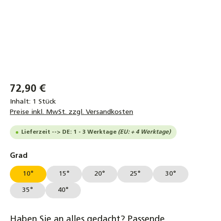
72,90 €
Inhalt:
1 Stück
Preise inkl. MwSt. zzgl. Versandkosten
Lieferzeit --> DE: 1 - 3 Werktage
(EU: + 4 Werktage)
auswählen
Grad
10°
15°
20°
25°
30°
35°
40°
Haben Sie an alles gedacht? Passende