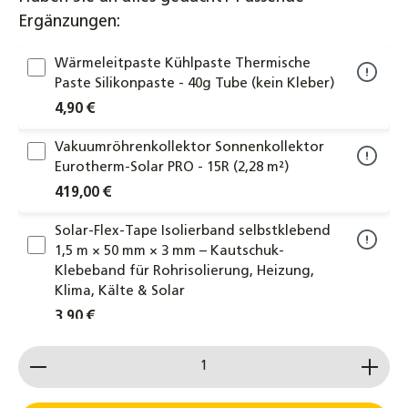
Ergänzungen:
Wärmeleitpaste Kühlpaste Thermische
Paste Silikonpaste - 40g Tube (kein Kleber)
4,90 €
Vakuumröhrenkollektor Sonnenkollektor
Eurotherm-Solar PRO - 15R (2,28 m²)
419,00 €
Solar-Flex-Tape Isolierband selbstklebend
1,5 m × 50 mm × 3 mm – Kautschuk-
Klebeband für Rohrisolierung, Heizung,
Klima, Kälte & Solar
3,90 €
Produkt Anzahl: Gib den gewünschten Wert ein od
Kompensator Kollektorkopplung
Kollektorverbinder 22x22mm
Klemmringverschraubung