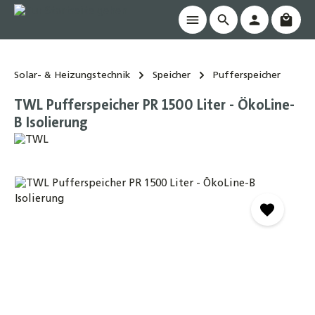
Waren
alt springen
Solar- & Heizungstechnik
Speicher
Pufferspeicher
TWL Pufferspeicher PR 1500 Liter - ÖkoLine-
B Isolierung
Bildergalerie überspringen