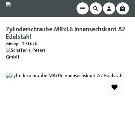
Waren
alt springen
Zylinderschraube M8x16 Innensechskant A2
Edelstahl
Menge:
1 Stück
Bildergalerie überspringen