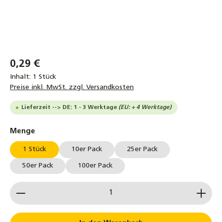
0,29 €
Inhalt:
1 Stück
Preise inkl. MwSt. zzgl. Versandkosten
Lieferzeit --> DE: 1 - 3 Werktage
(EU: + 4 Werktage)
auswählen
Menge
1 Stück
10er Pack
25er Pack
50er Pack
100er Pack
Produkt Anzahl: Gib den gewünschten Wert ein od