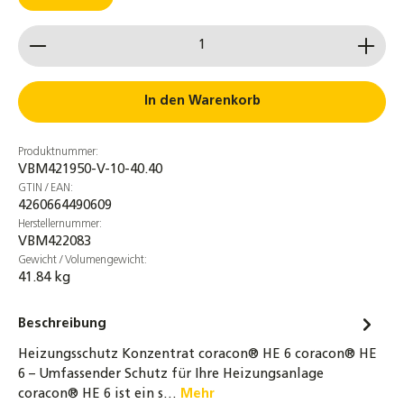
Produkt Anzahl: Gib den gewünschten Wert ein od
In den Warenkorb
Produktnummer:
VBM421950-V-10-40.40
GTIN / EAN:
4260664490609
Herstellernummer:
VBM422083
Gewicht / Volumengewicht:
41.84 kg
Beschreibung
Heizungsschutz Konzentrat coracon® HE 6 coracon® HE
6 – Umfassender Schutz für Ihre Heizungsanlage
coracon® HE 6 ist ein s…
Mehr