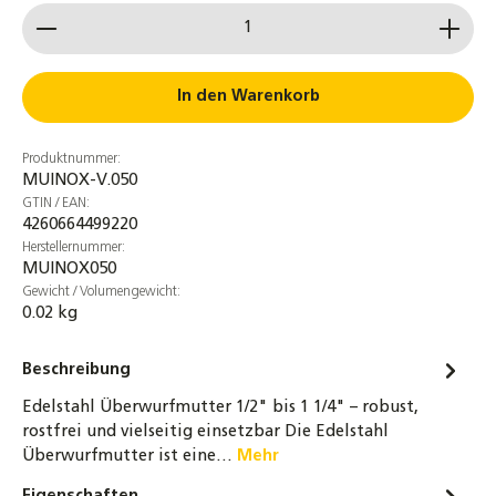
Produkt Anzahl: Gib den gewünschten Wert ein od
Edelstahlwellrohr DN20 aus Edelstahl 1.4404
(V4A) – Meterware für Solarthermie,
Heizung & Sanitär, hochflexibel, bis 600 °C
In den Warenkorb
6,55 €
Produktnummer:
Edelstahlwellrohr DN25 aus Edelstahl 1.4404
MUINOX-V.050
(V4A) – Meterware für Solarthermie,
GTIN / EAN:
Heizung & Sanitär, hochflexibel, bis 600 °C
4260664499220
8,20 €
Herstellernummer:
MUINOX050
32-tlg. Montage-Set für Wellrohre DN16 &
Gewicht / Volumengewicht:
0.02 kg
DN20 – Bördelwerkzeug, Rohrabschneider &
Zubehör für Solar- und Heizungsrohre
Beschreibung
219,00 €
Edelstahl Überwurfmutter 1/2" bis 1 1/4" – robust,
10er-Set Edelstahl-Einlegeringe für Solar-
rostfrei und vielseitig einsetzbar Die Edelstahl
Edelstahl-Wellrohre – DN16 bis DN50 –
Überwurfmutter ist eine…
Mehr
langlebig, passgenau und
korrosionsbeständig für sichere