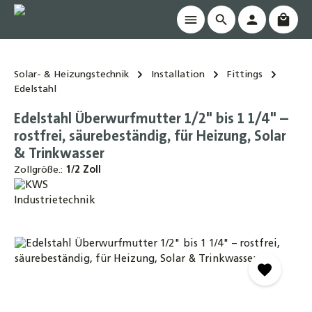
Waren
alt springen
Solar- & Heizungstechnik
Installation
Fittings
Edelstahl
Edelstahl Überwurfmutter 1/2" bis 1 1/4" –
rostfrei, säurebeständig, für Heizung, Solar
& Trinkwasser
Zollgröße.:
1/2 Zoll
Bildergalerie überspringen