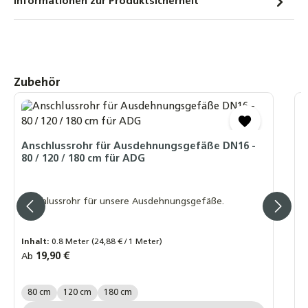
Informationen zur Produktsicherheit
Produktgalerie überspringen
Zubehör
D
M
Anschlussrohr für Ausdehnungsgefäße DN16 -
80 / 120 / 180 cm für ADG
M
S
Anschlussrohr für unsere Ausdehnungsgefäße.
A
m
Inhalt:
0.8 Meter
(24,88 € / 1 Meter)
R
2
Regulärer Preis:
19,90 €
Ab
P
Länge:
80 cm
120 cm
180 cm
P