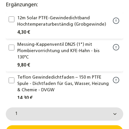
Ergänzungen:
12m Solar PTFE-Gewindedichtband
Hochtemperaturbeständig (Grobgewinde)
4,30 €
Messing-Kappenventil DN25 (1") mit
Plombiervorrichtung und KFE-Hahn - bis
130°C
9,80 €
Teflon Gewindedichtfaden – 150 m PTFE
Spule - Dichtfaden für Gas, Wasser, Heizung
& Chemie - DVGW
14,30 €
Produkt Anzahl: Gib den gewünschten Wert ein od
MAG Gefäßfüller 400 ml mit
Korrosionschutz inkl. Druckflaschen
Adapter 6 bar für Ausdehnungsgefäße