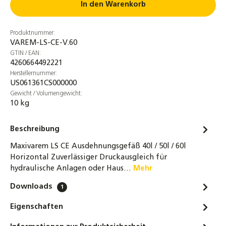
58,50 €
In den Warenkorb
Digitales Vordruck Prüfgerät max. 7 bar,
Produktnummer:
Manometer, Vordruckmeßgerät für
VAREM-LS-CE-V.60
Ausdehnungsgefäße
GTIN / EAN:
2,90 €
4260664492221
Herstellernummer:
US061361CS000000
Gewicht / Volumengewicht:
10 kg
Beschreibung
Maxivarem LS CE Ausdehnungsgefäß 40l / 50l / 60l
Horizontal Zuverlässiger Druckausgleich für
hydraulische Anlagen oder Haus…
Mehr
Downloads
1
Eigenschaften