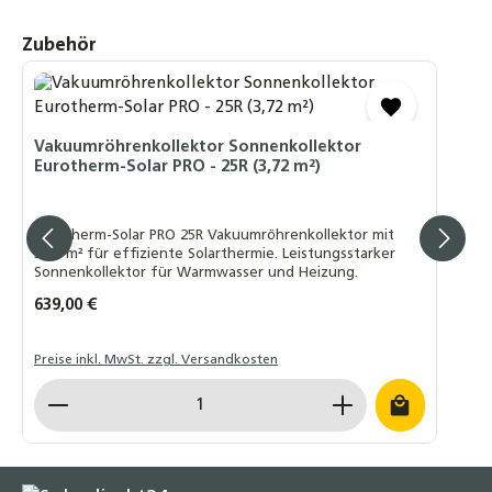
4,70 €
Produktgalerie überspringen
Zubehör
Tellerkopf Schraube 8 x 80/100/120/160/260
mm Teilgewinde TX40 A2 Edelstahl rostfrei
4,50 €
Vakuumröhrenkollektor Sonnenkollektor
Trägerprofilset für Eurotherm-Solar PRO
Eurotherm-Solar PRO - 25R (3,72 m²)
Vakuumröhrenkollektor
59,90 €
Eurotherm-Solar PRO 25R Vakuumröhrenkollektor mit
3,72 m² für effiziente Solarthermie. Leistungsstarker
Dachhaken Edelstahl für Biberschwanz
Sonnenkollektor für Warmwasser und Heizung.
4,90 €
Regulärer Preis:
639,00 €
Preise inkl. MwSt. zzgl. Versandkosten
Produkt Anzahl: Gib den gewünschten Wert ein o