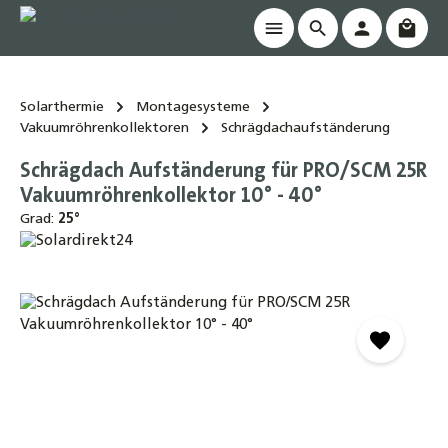
Waren
alt springen
Solarthermie
Montagesysteme
Vakuumröhrenkollektoren
Schrägdachaufständerung
Schrägdach Aufständerung für PRO/SCM 25R
Vakuumröhrenkollektor 10° - 40°
Grad:
25°
Bildergalerie überspringen