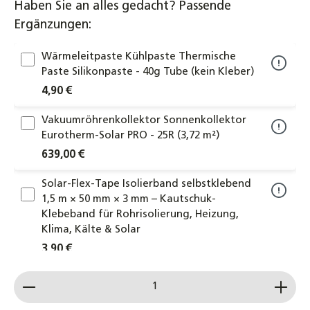
Haben Sie an alles gedacht? Passende
Ergänzungen:
Wärmeleitpaste Kühlpaste Thermische
Paste Silikonpaste - 40g Tube (kein Kleber)
4,90 €
Vakuumröhrenkollektor Sonnenkollektor
Eurotherm-Solar PRO - 25R (3,72 m²)
639,00 €
Solar-Flex-Tape Isolierband selbstklebend
1,5 m × 50 mm × 3 mm – Kautschuk-
Klebeband für Rohrisolierung, Heizung,
Klima, Kälte & Solar
3,90 €
Produkt Anzahl: Gib den gewünschten Wert ein od
Kompensator Kollektorkopplung
Kollektorverbinder 22x22mm
Klemmringverschraubung