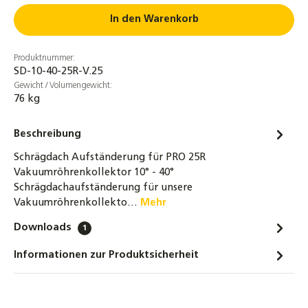
Kollektorverbinder
In den Warenkorb
29,80 €
Produktnummer:
NMC PROTAPE® Solar-UV-Tape 2 m × 50 mm
SD-10-40-25R-V.25
× 0,6 mm – selbstklebendes EPDM-
Gewicht / Volumengewicht:
Isolierband für Rohrisolierungen, UV- &
76 kg
witterungsbeständig
4,30 €
Beschreibung
Dachhaken Edelstahl für Dachsteine,
Schrägdach Aufständerung für PRO 25R
Dachziegel und Dachpfannen
Vakuumröhrenkollektor 10° - 40°
Schrägdachaufständerung für unsere
2,69 €
Vakuumröhrenkollekto…
Mehr
Dachhaken Edelstahl 3-fach verstellbar für
Downloads
1
Dachsteine, Dachziegel und Dachpfannen
4,80 €
Informationen zur Produktsicherheit
Dachhaken Edelstahl für Dachschindeln,
Bitumen und Schiefer