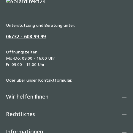
PT1000 Temperatursensor 200 °C –
Speicher-, Kollektor- & Solarfühler, IP65,
Edelstahl V4A, Silikonleitung 2–20 m für
Unterstützung und Beratung unter:
Heizungs-, Klima- & Solarsysteme
18,90 €
06732 - 608 99 99
Öffnungszeiten
Mo-Do: 09:00 - 16:00 Uhr
Fr: 09:00 - 15:00 Uhr
Oder über unser
Kontaktformular
.
Wir helfen Ihnen
Rechtliches
Informationen