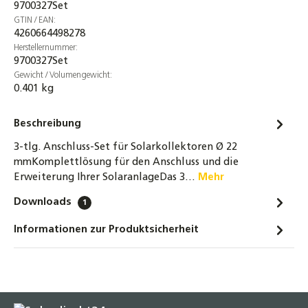
16,70 €
9700327Set
GTIN / EAN:
5tlg. Kollektor-Verbinder Set Ø 22mm für 2
4260664498278
Solar Kollektoren Verbinder T-Stück
Herstellernummer:
Blindstopfen
9700327Set
Gewicht / Volumengewicht:
36,90 €
0.401 kg
Winkelklemmverbindung für Kollektoren 22
mm Klemmringverschraubung Solar
Beschreibung
4,20 €
3-tlg. Anschluss-Set für Solarkollektoren Ø 22
mmKomplettlösung für den Anschluss und die
PT1000 Temperatursensor 105 °C –
Erweiterung Ihrer SolaranlageDas 3…
Mehr
Speicher-, Kollektor- & Solarfühler, IP65,
Edelstahl, flexible Leitung 1,5–20 m für
Downloads
1
Heizungs-, Klima- & Solarsysteme
Informationen zur Produktsicherheit
4,90 €
Flachkollektor Sonnenkollektor Linuo Ritter
P-G/0.8-T/L/LT-1.82 (2,0m²)
279,00 €