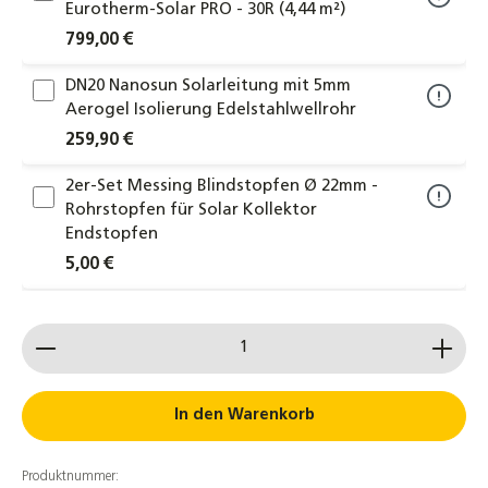
Eurotherm-Solar PRO - 30R (4,44 m²)
799,00 €
DN20 Nanosun Solarleitung mit 5mm
Aerogel Isolierung Edelstahlwellrohr
259,90 €
2er-Set Messing Blindstopfen Ø 22mm -
Rohrstopfen für Solar Kollektor
Endstopfen
5,00 €
2er-Set Verbindungen für Kollektoren
Produkt Anzahl: Gib den gewünschten Wert ein od
22x22mm Klemmringverschraubung
Verbindungsset
7,60 €
In den Warenkorb
Anschluss-T-Stück Ø 22mm mit Fühlerhülse
und Entlüfter Solarleitung
Produktnummer: