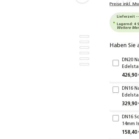
Preise inkl. M
Lieferzeit -
Lagernd: 4 
Weitere Meng
Haben Sie 
DN20 Na
Edelsta
426,90 
DN16 Na
Edelsta
329,90 
DN16 So
14mm I
158,40 