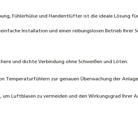
4,90 €
g, Fühlerhülse und Handentlüfter ist die ideale Lösung fü
Flachko
T/L/LT-1
infache Installation und einen reibungslosen Betrieb Ihrer S
279,00 
PT1000 
Solarfü
Heizung
ichere und dichte Verbindung ohne Schweißen und Löten.
4,95 €
 von Temperaturfühlern zur genauen Überwachung der Anlage
, um Luftblasen zu vermeiden und den Wirkungsgrad Ihrer A