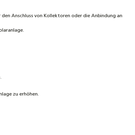
r den Anschluss von Kollektoren oder die Anbindung an
llektor Sonnenkollektor Linuo Ritter P-G/0.8-
.82 (2,0m²)
olaranlage.
€
Temperatursensor 200 °C – Speicher-, Kollektor- &
hler, IP65, Edelstahl V4A, Silikonleitung 2–20 m für
s-, Klima- & Solarsysteme
.
nlage zu erhöhen.