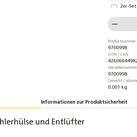
2er-Set
Solar K
Produkt
5,00 €
2er-Se
Klemmr
Produktnummer:
9700998
7,60 €
GTIN / EAN:
4260664498
3tlg. K
Herstellernumme
Kollekt
9700998
24,40 €
Gewicht / Volum
0.001 kg
Winkel
Klemmr
Informationen zur Produktsicherheit
4,20 €
PT1000 
hlerhülse und Entlüfter
Solarfüh
Heizung