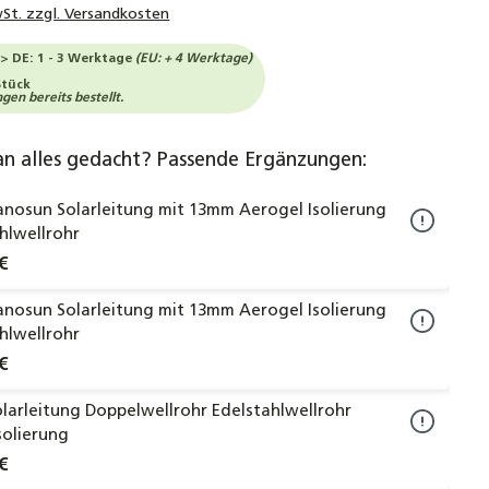
wSt. zzgl. Versandkosten
-> DE: 1 - 3 Werktage
(EU: + 4 Werktage)
Stück
en bereits bestellt.
an alles gedacht? Passende Ergänzungen:
nosun Solarleitung mit 13mm Aerogel Isolierung
hlwellrohr
€
nosun Solarleitung mit 13mm Aerogel Isolierung
hlwellrohr
€
larleitung Doppelwellrohr Edelstahlwellrohr
solierung
€