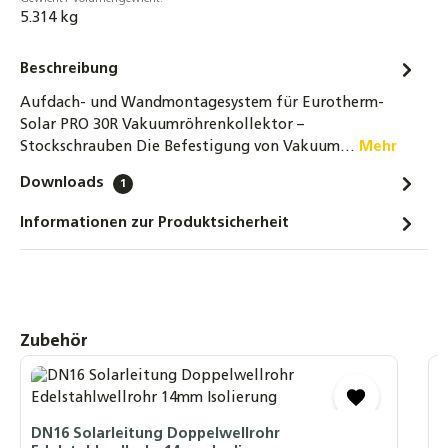
Isolierband für Rohrisolierungen, UV- &
5.314 kg
witterungsbeständig
4,30 €
Beschreibung
Vakuumröhrenkollektor Sonnenkollektor
Aufdach- und Wandmontagesystem für Eurotherm-
Eurotherm-Solar PRO - 30R (4,44 m²) Black
Solar PRO 30R Vakuumröhrenkollektor –
Line
Stockschrauben Die Befestigung von Vakuum…
Mehr
799,00 €
Downloads
1
DN16 Solarleitung Doppelwellrohr
Informationen zur Produktsicherheit
Edelstahlwellrohr 14mm Isolierung
158,40 €
DN20 Solarleitung Doppelwellrohr
Edelstahlwellrohr 14mm Isolierung
Produktgalerie überspringen
Zubehör
188,00 €
W
Solarstation SR21L – inkl. SR258
S
Solarsteuerung und Grundfos Solar 15-65
DN16 Solarleitung Doppelwellrohr
Hocheffizienzpumpe