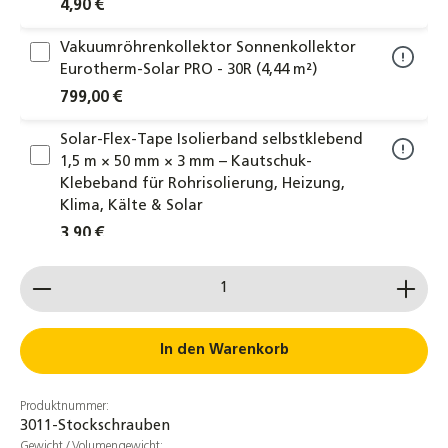
4,90 €
Vakuumröhrenkollektor Sonnenkollektor
Eurotherm-Solar PRO - 30R (4,44 m²)
799,00 €
Solar-Flex-Tape Isolierband selbstklebend
1,5 m × 50 mm × 3 mm – Kautschuk-
Klebeband für Rohrisolierung, Heizung,
Klima, Kälte & Solar
3,90 €
Produkt Anzahl: Gib den gewünschten Wert ein od
Kompensator Kollektorkopplung
Kollektorverbinder 22x22mm
Klemmringverschraubung
Kollektorverbinder
In den Warenkorb
29,80 €
Produktnummer:
NMC PROTAPE® Solar-UV-Tape 2 m × 50 mm
3011-Stockschrauben
× 0,6 mm – selbstklebendes EPDM-
Gewicht / Volumengewicht: