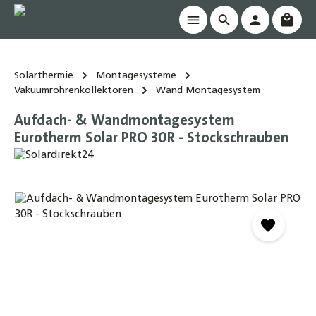
Waren
alt springen
Solarthermie
Montagesysteme
Vakuumröhrenkollektoren
Wand Montagesystem
Aufdach- & Wandmontagesystem
Eurotherm Solar PRO 30R - Stockschrauben
Bildergalerie überspringen