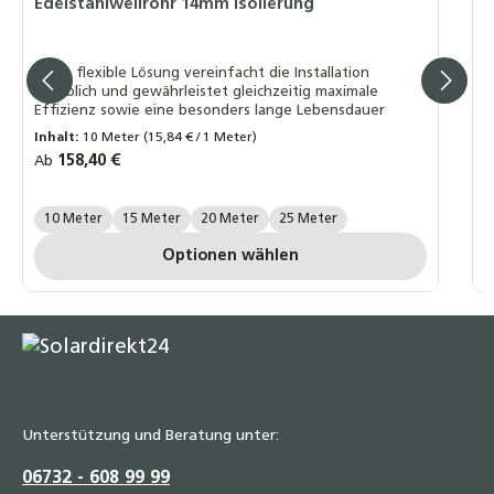
Edelstahlwellrohr 14mm Isolierung
399,00 €
W
W
H
DN16 Wellrohr Verschraubung
Diese flexible Lösung vereinfacht die Installation
erheblich und gewährleistet gleichzeitig maximale
Schnellverschraubung Schnellkupplung für
Effizienz sowie eine besonders lange Lebensdauer
Solarleitungen
I
Inhalt:
10 Meter
(15,84 € / 1 Meter)
18,40 €
R
4
Regulärer Preis:
158,40 €
Ab
DN20 Wellrohr Verschraubung
P
Länge Wellrohr:
Schnellverschraubung Schnellkupplung für
10 Meter
15 Meter
20 Meter
25 Meter
P
Solarleitungen
Optionen wählen
19,30 €
Unterstützung und Beratung unter:
06732 - 608 99 99