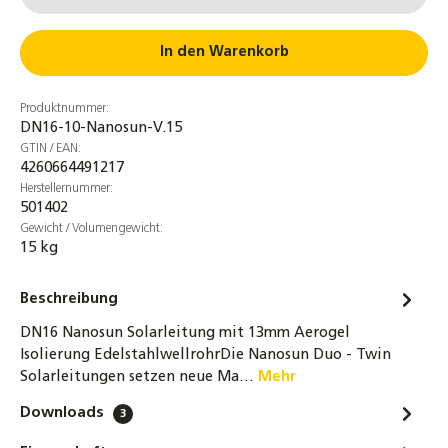
4er Set Schrumpfschlauch DN16 grau 7,5cm
für Aerogel Nanosun Wellrohre
In den Warenkorb
1,90 €
Produktnummer:
32-tlg. Montage-Set für Wellrohre DN16 &
DN16-10-Nanosun-V.15
DN20 – Bördelwerkzeug, Rohrabschneider &
GTIN / EAN:
Zubehör für Solar- und Heizungsrohre
4260664491217
219,00 €
Herstellernummer:
501402
4er-Set 3/4 Zoll Überwurfmuttern DN16
Gewicht / Volumengewicht:
15 kg
Edelstahlwellrohr + Segmentringe &
Dichtung bis 260°C
Beschreibung
5,90 €
DN16 Nanosun Solarleitung mit 13mm Aerogel
DN16 Wellrohr Verschraubung
Isolierung EdelstahlwellrohrDie Nanosun Duo - Twin
Schnellverschraubung Schnellkupplung für
Solarleitungen setzen neue Ma…
Mehr
Solarleitungen
Downloads
8,00 €
3