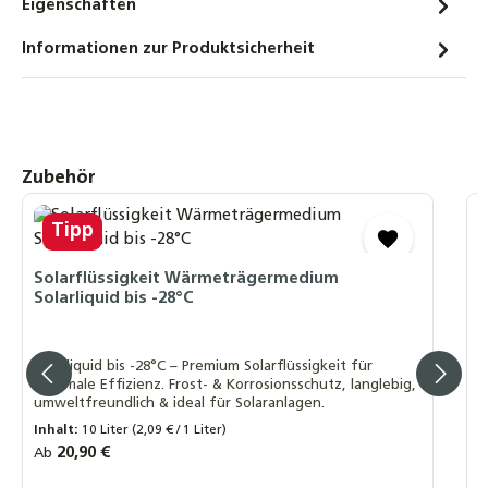
Eigenschaften
Solarflüssigkeit für Flach-
Röhrenkollektoren Fertiggemisch -28°C - 10
Informationen zur Produktsicherheit
Liter
20,90 €
Winkel-Schnellverschraubung 90° DN16 auf
22mm Kupfer – Solarwellrohr Fitting
Produktgalerie überspringen
Zubehör
10,90 €
Tipp
D
Profi-Schlagwerkzeug oder Klemmbacke
S
DN12 - DN40 – Grundkörper aus massivem
S
Solarflüssigkeit Wärmeträgermedium
Stahl zur Bördelherstellung von Edelstahl-
Solarliquid bis -28°C
und Solarwellrohren
29,50 €
D
h
Solarliquid bis -28°C – Premium Solarflüssigkeit für
s
maximale Effizienz. Frost- & Korrosionsschutz, langlebig,
w
umweltfreundlich & ideal für Solaranlagen.
R
A
Inhalt:
10 Liter
(2,09 € / 1 Liter)
Regulärer Preis:
20,90 €
Ab
A