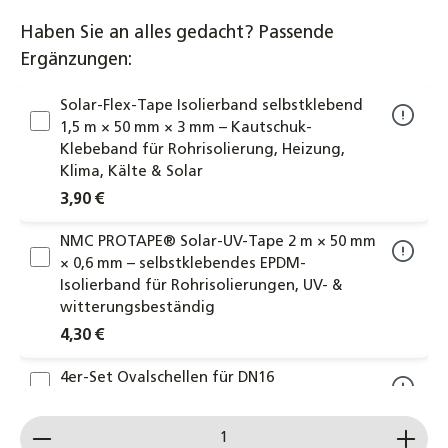
Haben Sie an alles gedacht? Passende
Ergänzungen:
Solar-Flex-Tape Isolierband selbstklebend
1,5 m × 50 mm × 3 mm – Kautschuk-
Klebeband für Rohrisolierung, Heizung,
Klima, Kälte & Solar
3,90 €
NMC PROTAPE® Solar-UV-Tape 2 m × 50 mm
× 0,6 mm – selbstklebendes EPDM-
Isolierband für Rohrisolierungen, UV- &
witterungsbeständig
4,30 €
4er-Set Ovalschellen für DN16
Edelstahlwellrohr Solarleitung
Produkt Anzahl: Gib den gewünschten Wert ein od
16,50 €