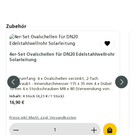
Produktgalerie überspringen
Zubehör
P
K
S
4er-Set Ovalschellen für DN20 Edelstahlwellrohr
S
Solarleitung
P
Lieferumfang: 4 x Ovalschellen verzinkt, 2-fach
K
geschraubt - Innendurchmesser 115 x 35 mm 4 x Dübel
S
10 mm 4 x Stockschrauben M8 x 80 (Verwendung von
H
M10 ebenfalls möglich, nicht im Lieferumfang)
Inhalt:
4 Stück
(4,23 € / 1 Stück)
I
Regulärer Preis:
16,90 €
R
A
Preise inkl. MwSt. zzgl. Versandkosten
L
Produkt Anzahl: Gib den gewünschten Wert ein o