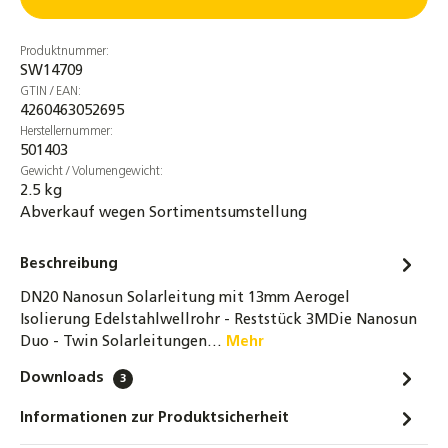
Produktnummer:
SW14709
GTIN / EAN:
4260463052695
Herstellernummer:
501403
Gewicht / Volumengewicht:
2.5 kg
Abverkauf wegen Sortimentsumstellung
Beschreibung
DN20 Nanosun Solarleitung mit 13mm Aerogel
Isolierung Edelstahlwellrohr - Reststück 3MDie Nanosun
Duo - Twin Solarleitungen…
Mehr
Downloads
3
Informationen zur Produktsicherheit