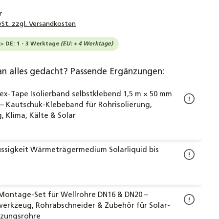
r
wSt. zzgl. Versandkosten
-> DE: 1 - 3 Werktage
(EU: + 4 Werktage)
an alles gedacht? Passende Ergänzungen:
lex-Tape Isolierband selbstklebend 1,5 m × 50 mm
– Kautschuk-Klebeband für Rohrisolierung,
, Klima, Kälte & Solar
üssigkeit Wärmeträgermedium Solarliquid bis
 Montage-Set für Wellrohre DN16 & DN20 –
erkzeug, Rohrabschneider & Zubehör für Solar-
izungsrohre