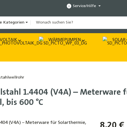
Service/Hilfe
le Kategorien
VOLTAIK
WÄRMEPUMPEN
SOLAR-
stahlwellrohr
lstahl 1.4404 (V4A) – Meterware f
, bis 600 °C
8,20 €