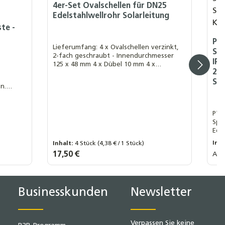
4er-Set Ovalschellen für DN25
Edelstahlwellrohr Solarleitung
te -
PT1
Lieferumfang: 4 x Ovalschellen verzinkt,
Spe
2-fach geschraubt - Innendurchmesser
IP6
125 x 48 mm 4 x Dübel 10 mm 4 x
2–2
Stockschrauben M8 x 80 (Verwendung
von M10 ebenfalls möglich, nicht im
So
n.
Lieferumfang)
ber.
PT1
Spe
Edel
Prä
Inh
Inhalt:
4 Stück
(4,38 € / 1 Stück)
Hei
Regu
Regulärer Preis:
17,50 €
Ab
Lä
+
Gib den gewünschten Wert ein oder benu
Produkt Anzahl: Gib den gew
Businesskunden
Newsletter
Verpassen Sie keine