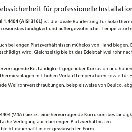
2,60 €
ebssicherheit für professionelle Installati
Fernox 
l 1.4404 (AISI 316L)
ist die ideale Rohrleitung für Solarther
Cleaner
orrosionsbeständigkeit und außergewöhnlicher Temperaturfes
12,50 €
Set Hoc
 auch bei engen Platzverhältnissen mühelos von Hand biegen
Wasser 
eschädigt wird. Gleichzeitig bleibt das Edelstahlwellrohr na
hitzebe
Zulass
hervorragende Beständigkeit gegenüber Korrosion und hohen
3,35 €
arthermieanlagen mit hohen Vorlauftemperaturen sowie für 
Profi-
ende Wellrohrverschraubungen, beispielsweise von Beulco, ab
Grundkö
von Ede
29,50 €
.4404 (V4A) bietet eine hervorragende Korrosionsbeständigk
infache Verlegung auch bei engen Platzverhältnissen.
d bleibt dauerhaft in der gewünschten Form.