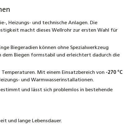
onen
Dichtmittel Reiniger Sealer Protector Solar
mie-, Heizungs- und technische Anlagen. Die
 F1 F3 F4 F8 LS-X
tigkeit macht dieses Wellrohr zur ersten Wahl für
htemperatur Dichtungen für Solar, Heizung &
. Enge Biegeradien können ohne Spezialwerkzeug
– Flachdichtungen von 3/8" bis 2 1/2" –
ch dem Biegen formstabil und erleichtert dadurch die
ständig bis 250 °C, kurzzeitig 350 °C, inkl.
ungen
 Temperaturen. Mit einem Einsatzbereich von
-270 °C
Heizungs- und Warmwasserinstallationen.
Schlagwerkzeug oder Klemmbacke DN12 - DN40 –
gestimmt und lässt sich problemlos in bestehende
rper aus massivem Stahl zur Bördelherstellung
lstahl- und Solarwellrohren
eit und lange Lebensdauer.