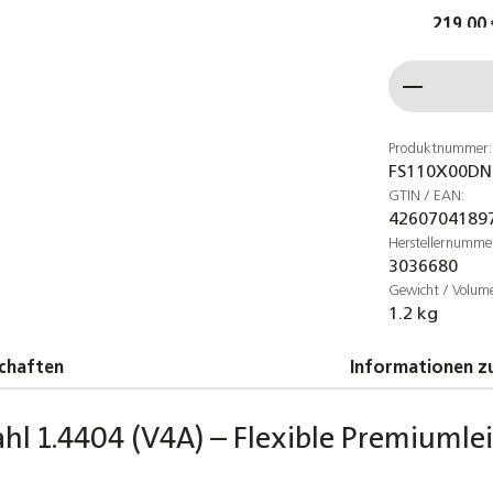
219,00 
10er-Se
Produkt
Wellroh
korrosi
Verbin
Produktnummer:
FS110X00DN
3,25 €
GTIN / EAN:
4260704189
4er-
Herstellernumme
Edel
3036680
260°
Gewicht / Volum
10,3
1.2 kg
DN25 W
chaften
Informationen zu
Schnell
16,90 €
hl 1.4404 (V4A) – Flexible Premiumlei
Edelsta
säurebe