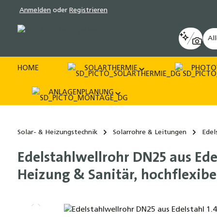
Anmelden
oder
Registrieren
pringen
Zur Hauptnavigation springen
Al
HOME
SOLARTHERMIE
PHOTO
ANLAGENPLANUNG
Solar- & Heizungstechnik
Solarrohre & Leitungen
Edel
Edelstahlwellrohr DN25 aus Ede
Heizung & Sanitär, hochflexibel
Bildergalerie überspringen