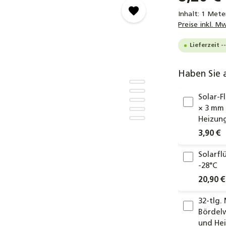
Inhalt:
1 Mete
Preise inkl. M
Lieferzeit -
Haben Sie 
Solar-F
× 3 mm 
Heizung
3,90 €
Solarfl
-28°C
20,90 €
32-tlg.
Bördelw
und He