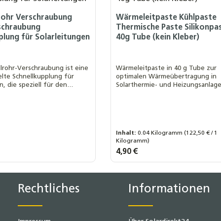
rohr Verschraubung
Wärmeleitpaste Kühlpaste
schraubung
Thermische Paste Silikonpas
plung für Solarleitungen
40g Tube (kein Kleber)
lrohr-Verschraubung ist eine
Wärmeleitpaste in 40 g Tube zur
lte Schnellkupplung für
optimalen Wärmeübertragung in
n, die speziell für den
Solarthermie- und Heizungsanlage
laranlagen konzipiert wurde.
Hochwertige Silikonpaste, kein Kle
Inhalt:
0.04 Kilogramm
(122,50 € / 1
Kilogramm)
s:
Regulärer Preis:
4,90 €
hrverschraubung größen:
oll AG
DN25 x 1 Zoll IG
/ 18mm CU
DN25 x DN25
Produkt Anzahl: 
Rechtliches
Informationen