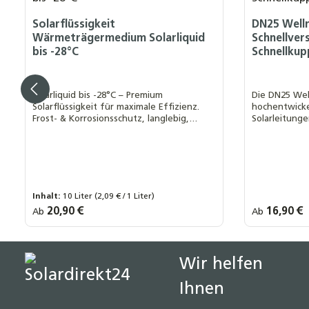
Solarflüssigkeit
DN25 Well
Wärmeträgermedium Solarliquid
Schnellver
bis -28°C
Schnellkup
Solarliquid bis -28°C – Premium
Die DN25 Wel
Solarflüssigkeit für maximale Effizienz.
hochentwicke
Frost- & Korrosionsschutz, langlebig,
Solarleitunge
umweltfreundlich & ideal für
Einsatz in So
Solaranlagen.
Inhalt:
10 Liter
(2,09 € / 1 Liter)
Regulärer Preis:
20,90 €
Regulärer Prei
16,90 €
Ab
Ab
Liter:
Art Wellro
10 Liter
20 Liter
30 Liter
40 Liter
DN25 x 1 Z
50 Liter
DN25 x 22 
Wir helfen
Ihnen