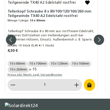
1,40 €
A
M
L
ALU-Trägerprofil - 220-300cm -
Tellerkopf Schraube 8 x 80/100/120/160/260 mm
Teilgewinde TX40 A2 Edelstahl rostfrei
Montageprofil Montageschiene
A
Menge / Länge:
10 x 80mm
Aluminiumprofil Stange
V
17,60 €
Tellerkopf Schraube 8 x 80 mm aus rostfreiem Edelstahl,
Besseres Dichtziehen von Verbindungen auch bei
verformten Hölzern, Einsatz: Außenbereich z. B. Sparren
- Pfetten - Dachhaken - Carports - Pergolen - Vordächer
Inhalt:
10 Stück
(0,45 € / 1 Stück)
I
- Brücken - Balkone -, Tellerkopf ermögl
Regulärer Preis:
4,50 €
V
R
8
Menge / Länge:
10 x 80mm
10 x 100mm
10 x 120mm
10 x 160mm
L
+ 15
10 x 260mm
Preise inkl. MwSt. zzgl. Versandkosten
P
Produkt Anzahl: Gib den gewünschten Wert ein o
P