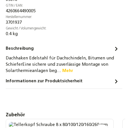
Sechskantschraube Edelstahl A2-70 DIN 933
GTIN / EAN:
M10x25 Vollgewinde
4260664490005
4,00 €
Herstellernummer:
3701937
Gewicht / Volumengewicht:
Unterlegscheibe Edelstahl A2 DIN 9021 10,5
0.4 kg
für M10 Ø 30mm
3,50 €
Beschreibung
Flanschmutter M10 Sperrverzahnung A2
Dachhaken Edelstahl für Dachschindeln, Bitumen und
Edelstahl DIN6923
SchieferEine sichere und zuverlässige Montage von
3,00 €
Solarthermieanlagen beg…
Mehr
Informationen zur Produktsicherheit
Zylinderschraube M8x35 Innensechskant A2
Edelstahl Unterkopfverzahnung 10 bis 100
Stück
4,10 €
Produktgalerie überspringen
Zubehör
Gewindestange DIN976 Edelstahl A2 - M10 -
Länge wählbar -