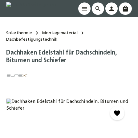
Waren
alt springen
Solarthermie
Montagematerial
Dachbefestigungstechnik
Dachhaken Edelstahl für Dachschindeln,
Bitumen und Schiefer
Bildergalerie überspringen