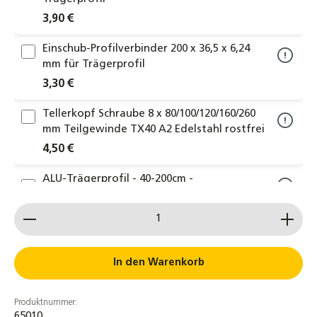
3,90 €
Einschub-Profilverbinder 200 x 36,5 x 6,24
mm für Trägerprofil
3,30 €
Tellerkopf Schraube 8 x 80/100/120/160/260
mm Teilgewinde TX40 A2 Edelstahl rostfrei
4,50 €
ALU-Trägerprofil - 40-200cm -
Montageprofil Montageschiene
Produkt Anzahl: Gib den gewünschten Wert ein od
Aluminiumprofil Stange
3,20 €
Nutensteine M8 Nut8 einschwenkbar
In den Warenkorb
Federkugel Steg für Aluprofil
4,60 €
Produktnummer:
65010