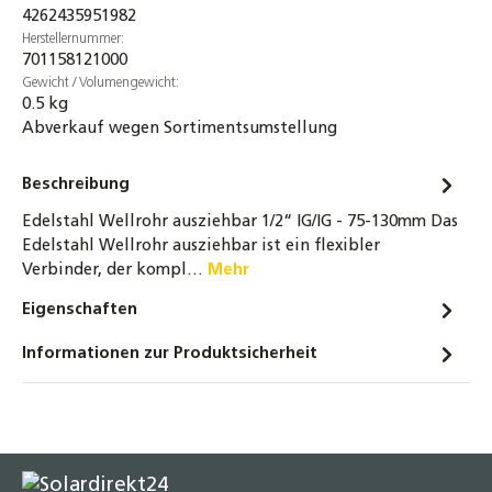
20,90 €
4262435951982
Herstellernummer:
Messing Doppelnippel 3/8" bis 1 1/2" -
701158121000
beidseitig flachdichtend - Trinkwasser
Gewicht / Volumengewicht:
0.5 kg
geeignet
Abverkauf wegen Sortimentsumstellung
2,95 €
Messing Doppelnippel 1/2" bis 1 1/2" –
Beschreibung
einseitig flachdichtend, gewindedichtend,
Edelstahl Wellrohr ausziehbar 1/2“ IG/IG - 75-130mm Das
für Heizung, Solar & Trinkwasser
Edelstahl Wellrohr ausziehbar ist ein flexibler
3,20 €
Verbinder, der kompl…
Mehr
Edelstahl Doppelnippel 1/2" bis 1 1/4" –
Eigenschaften
beidseitig flachdichtend,
Informationen zur Produktsicherheit
gewindedichtend, für Heizung, Solar &
Trinkwasser
8,30 €
Edelstahl Überwurfmutter 1/2" bis 1 1/4" –
rostfrei, säurebeständig, für Heizung, Solar