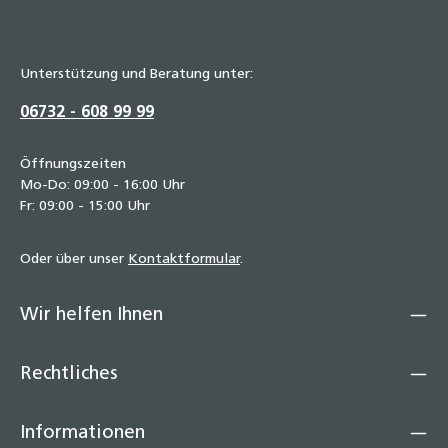
& Trinkwasser
5,20 €
Unterstützung und Beratung unter:
Edelstahlwellrohr DN12–DN32 aus Edelstahl
1.4404 (V4A) – Meterware für Solarthermie,
06732 - 608 99 99
Heizung & Sanitär, hochflexibel,
korrosionsbeständig bis 600 °C
Öffnungszeiten
4,75 €
Mo-Do: 09:00 - 16:00 Uhr
Fr: 09:00 - 15:00 Uhr
Set Hochtemperatur Dichtungen für Solar,
Heizung & Wasser – Flachdichtungen von
Oder über unser
Kontaktformular
.
3/8" bis 2 1/2" – hitzebeständig bis 250 °C,
kurzzeitig 350 °C, inkl. Zulassungen
3,75 €
Wir helfen Ihnen
Rechtliches
Informationen