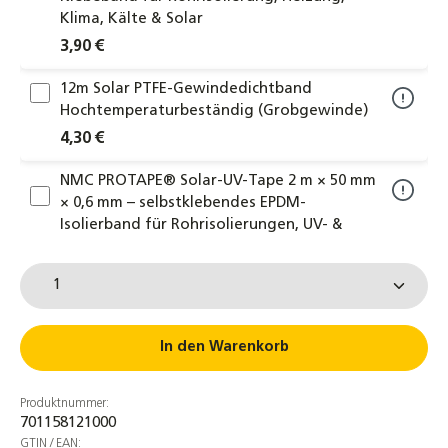
Klima, Kälte & Solar
3,90 €
12m Solar PTFE-Gewindedichtband
Hochtemperaturbeständig (Grobgewinde)
4,30 €
NMC PROTAPE® Solar-UV-Tape 2 m × 50 mm
× 0,6 mm – selbstklebendes EPDM-
Isolierband für Rohrisolierungen, UV- &
witterungsbeständig
Produkt Anzahl: Gib den gewünschten Wert ein od
4,30 €
Wandhalterung für Ausdehnungsgefäße
bis 40 Liter inkl. Doppelrückflußverhinderer
In den Warenkorb
13,90 €
Produktnummer:
Solarflüssigkeit Wärmeträgermedium
701158121000
Solarliquid bis -28°C
GTIN / EAN: