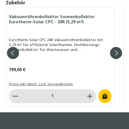
Produktgalerie überspringen
Zubehör
Vakuumröhrenkollektor Sonnenkollektor
V
Eurotherm-Solar CPC - 24R (5,29 m²)
E
Eurotherm-Solar CPC 24R Vakuumröhrenkollektor mit
E
5,29 m² für effiziente Solarthermie. Hochleistungs-
V
Sonnenkollektor für Warmwasser und
S
Heizungsunterstützung.
u
Regulärer Preis:
799,00 €
R
7
Preise inkl. MwSt. zzgl. Versandkosten
P
Produkt Anzahl: Gib den gewünschten Wert ein o
P