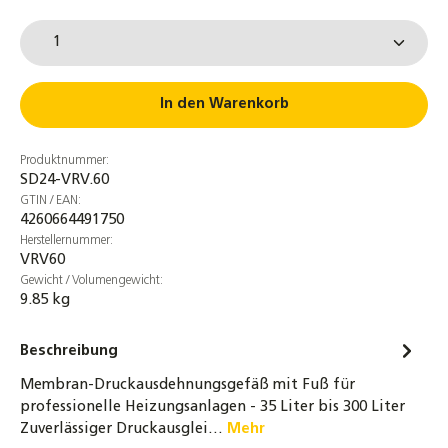
9,80 €
Produkt Anzahl: Gib den gewünschten Wert ein od
Anschlussrohr für Ausdehnungsgefäße
DN16 - 80 / 120 / 180 cm für ADG
19,90 €
In den Warenkorb
Druckflaschen Adapter mit Manometer 0-10
Produktnummer:
bar für Ausdehnungsgefäße / Gefäßfüller
SD24-VRV.60
47,90 €
GTIN / EAN:
4260664491750
Ersatzmembran für Heizungs-
Herstellernummer:
Ausdehnungsgefäß 12 - 50 Liter von
VRV60
AquaSystem
Gewicht / Volumengewicht:
9.85 kg
10,90 €
Ersatzmembran für Heizungs-
Beschreibung
Ausdehnungsgefäß 35 - 300 Liter von
Membran-Druckausdehnungsgefäß mit Fuß für
AquaSystem
professionelle Heizungsanlagen - 35 Liter bis 300 Liter
23,90 €
Zuverlässiger Druckausglei…
Mehr