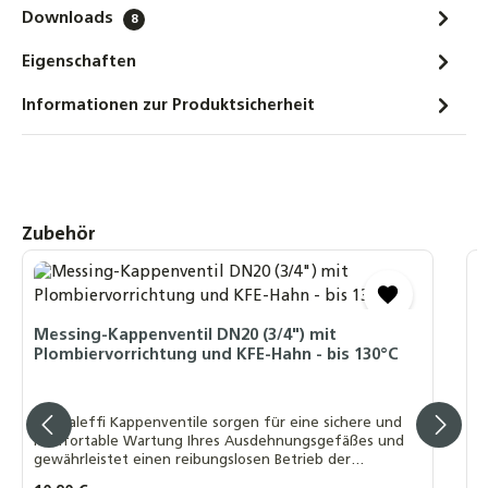
MAG Gefäßfüller 400 ml mit
Downloads
8
Korrosionschutz inkl. Druckflaschen
Eigenschaften
Adapter 6 bar für Ausdehnungsgefäße
58,50 €
Informationen zur Produktsicherheit
Digitales Vordruck Prüfgerät max. 7 bar,
Manometer, Vordruckmeßgerät für
Ausdehnungsgefäße
2,90 €
Produktgalerie überspringen
Zubehör
A
8
Messing-Kappenventil DN20 (3/4") mit
Plombiervorrichtung und KFE-Hahn - bis 130°C
A
Die Caleffi Kappenventile sorgen für eine sichere und
komfortable Wartung Ihres Ausdehnungsgefäßes und
gewährleistet einen reibungslosen Betrieb der
I
gesamten Anlage.