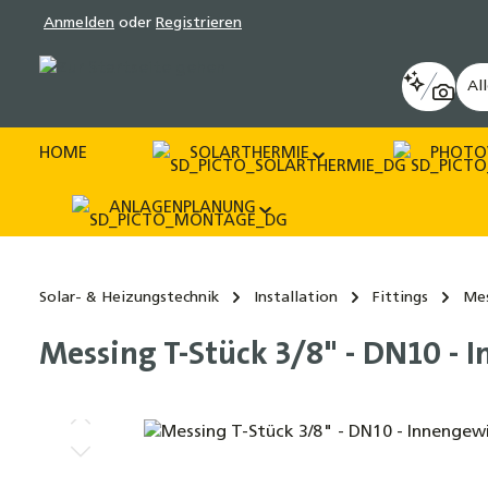
Anmelden
oder
Registrieren
pringen
Zur Hauptnavigation springen
Al
HOME
SOLARTHERMIE
PHOTO
ANLAGENPLANUNG
Solar- & Heizungstechnik
Installation
Fittings
Mes
Messing T-Stück 3/8" - DN10 -
Bildergalerie überspringen