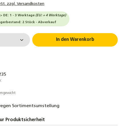
wSt. zzgl. Versandkosten
-> DE: 1 - 3 Werktage
(EU: + 4 Werktage)
agerbestand: 2 Stück - Abverkauf
 Anzahl: Gib den gewünschten Wert ein 
In den Warenkorb
235
r:
engewicht:
egen Sortimentsumstellung
ur Produktsicherheit