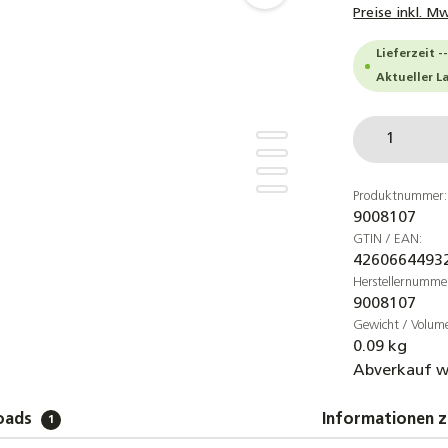
Preise inkl. M
Lieferzeit -
Aktueller L
Produkt
Produktnummer:
9008107
GTIN / EAN:
4260664493
Herstellernumme
9008107
Gewicht / Volum
0.09 kg
Abverkauf w
oads
Informationen z
1