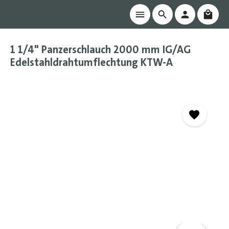
Waren
alt springen
1 1/4" Panzerschlauch 2000 mm IG/AG
Edelstahldrahtumflechtung KTW-A
Bildergalerie überspringen