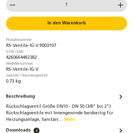
Produkt Anzahl: Gib den gewünschten Wert ein od
In den Warenkorb
Produktnummer:
RS-Ventile-IG-V.9003107
GTIN / EAN:
4260664492382
Herstellernummer:
RS-Ventile-IG-V
Gewicht / Volumengewicht:
0.73 kg
Beschreibung
Rückschlagventil Größe DN10 - DN 50 (3/8" bis 2")
Rückschlagventile mit Innengewinde beidseitig für
Heizungsanlage, Sanitärs…
Mehr
Downloads
2