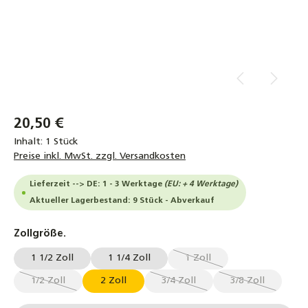
20,50 €
Inhalt:
1 Stück
Preise inkl. MwSt. zzgl. Versandkosten
Lieferzeit --> DE: 1 - 3 Werktage
(EU: + 4 Werktage)
Aktueller Lagerbestand: 9 Stück - Abverkauf
auswählen
Zollgröße.
1 1/2 Zoll
1 1/4 Zoll
1 Zoll
(Diese Option ist zurzeit ni
1/2 Zoll
2 Zoll
3/4 Zoll
3/8 Zoll
(Diese Option ist zurzeit nicht verfügbar.)
(Diese Option ist zurzeit nicht v
(Diese Option i