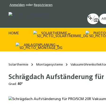
Anmelden
oder
Registrieren
pringen
Zur Hauptnavigation springen
Al
HOME
SOLARTHERMIE
PHOTO
ANLAGENPLANUNG
Solarthermie
Montagesysteme
Vakuumröhrenkollekto
Schrägdach Aufständerung für
Grad:
40°
Bildergalerie überspringen