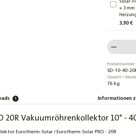
Solar-F
× 3 mm 
Heizung
3,90 €
Kompen
22x22m
Produkt
29,80 €
NMC PR
Produktnummer:
SD-10-40-20
selbstk
Gewicht / Volum
UV- & 
76 kg
4,30 €
oads
Informationen z
Dachhak
1
Dachpf
2,69 €
O 20R Vakuumröhrenkollektor 10° - 4
Dachhak
ektor Eurotherm-Solar / Eurotherm-Solar PRO - 20R
Dachzi