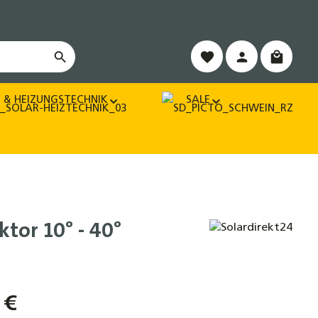
Warenko
 & HEIZUNGSTECHNIK
SALE
or 10° - 40°
 €