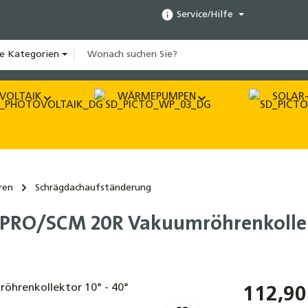
Service/Hilfe
le Kategorien
VOLTAIK
WÄRMEPUMPEN
SOLAR-
ren
Schrägdachaufständerung
 PRO/SCM 20R Vakuumröhrenkollekt
112,90