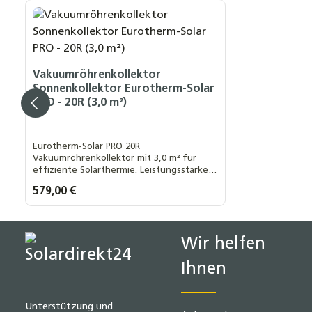
Produktgalerie überspringen
Vakuumröhrenkollektor
Sonnenkollektor Eurotherm-Solar
PRO - 20R (3,0 m²)
Eurotherm-Solar PRO 20R
Vakuumröhrenkollektor mit 3,0 m² für
effiziente Solarthermie. Leistungsstarker
Sonnenkollektor für Warmwasser und
Regulärer Preis:
579,00 €
Heizung.
Produkt Anzahl: Gib den gewünsch
Wir helfen
Ihnen
Unterstützung und