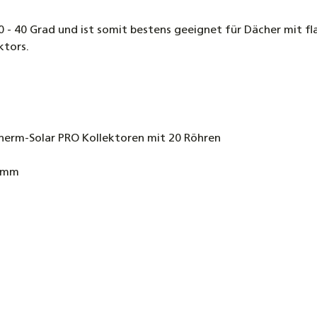
4,80 €
- 40 Grad und ist somit bestens geeignet für Dächer mit fla
Dachhak
ktors.
Schiefe
4,70 €
Tellerk
Teilgew
otherm-Solar PRO Kollektoren mit 20 Röhren
4,50 €
40mm
Trägerp
Vakuum
52,90 €
Dachhak
4,90 €