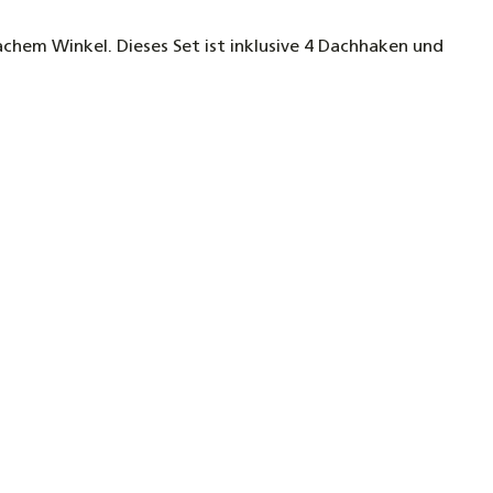
chem Winkel. Dieses Set ist inklusive 4 Dachhaken und
en Edelstahl für Dachschindeln, Bitumen und
r
opf Schraube 8 x 80/100/120/160/260 mm
inde TX40 A2 Edelstahl rostfrei
rofilset für Eurotherm-Solar PRO
röhrenkollektor
en Edelstahl für Biberschwanz