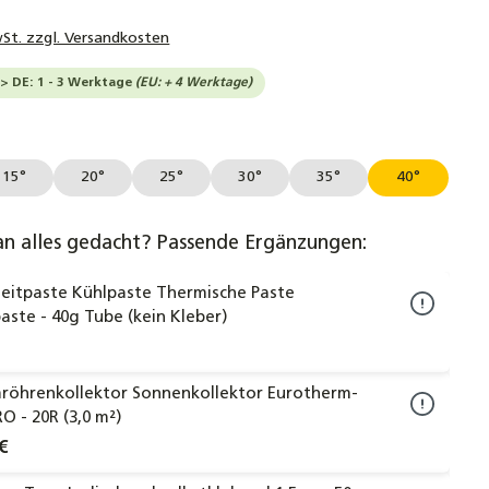
wSt. zzgl. Versandkosten
-> DE: 1 - 3 Werktage
(EU: + 4 Werktage)
len
15°
20°
25°
30°
35°
40°
an alles gedacht? Passende Ergänzungen:
eitpaste Kühlpaste Thermische Paste
paste - 40g Tube (kein Kleber)
röhrenkollektor Sonnenkollektor Eurotherm-
RO - 20R (3,0 m²)
€