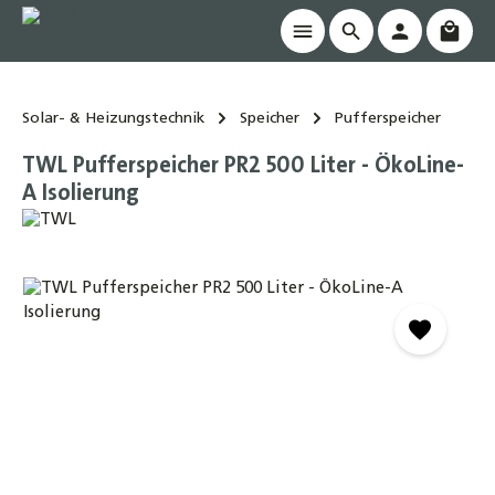
Waren
alt springen
Solar- & Heizungstechnik
Speicher
Pufferspeicher
TWL Pufferspeicher PR2 500 Liter - ÖkoLine-
A Isolierung
Bildergalerie überspringen