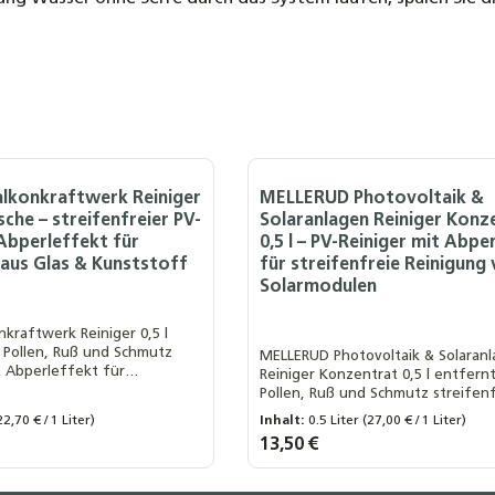
lkonkraftwerk Reiniger
MELLERUD Photovoltaik &
asche – streifenfreier PV-
Solaranlagen Reiniger Konz
 Abperleffekt für
0,5 l – PV-Reiniger mit Abpe
aus Glas & Kunststoff
für streifenfreie Reinigung
Solarmodulen
kraftwerk Reiniger 0,5 l
 Pollen, Ruß und Schmutz
MELLERUD Photovoltaik & Solaran
t Abperleffekt für
Reiniger Konzentrat 0,5 l entfern
n Schutz und optimale
Pollen, Ruß und Schmutz streifenf
lkonkraftwerken.
Abperleffekt für langanhaltende
22,70 € / 1 Liter)
Inhalt:
0.5 Liter
(27,00 € / 1 Liter)
und maximale Leistung Ihrer Solar
Regulärer Preis:
13,50 €