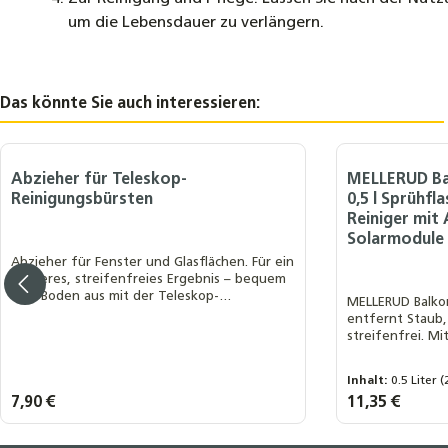
um die Lebensdauer zu verlängern.
Das könnte Sie auch interessieren:
Produktgalerie überspringen
Abzieher für Teleskop-
MELLERUD Ba
Reinigungsbürsten
0,5 l Sprühfl
Reiniger mit
Solarmodule 
Abzieher für Fenster und Glasflächen. Für ein
sauberes, streifenfreies Ergebnis – bequem
vom Boden aus mit der Teleskop-
MELLERUD Balkon
Reinigungsbürste.
entfernt Staub,
streifenfrei. Mi
langanhaltende
Leistung von Ba
Inhalt:
0.5 Liter
(
Regulärer Preis:
7,90 €
Regulärer Preis:
11,35 €