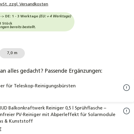
MwSt. zzgl. Versandkosten
--> DE: 1 - 3 Werktage
(EU: + 4 Werktage)
3 Stück
gen bereits bestellt.
ählen
7,0 m
an alles gedacht? Passende Ergänzungen:
er für Teleskop-Reinigungsbürsten
UD Balkonkraftwerk Reiniger 0,5 l Sprühflasche –
enfreier PV-Reiniger mit Abperleffekt für Solarmodule
as & Kunststoff
€