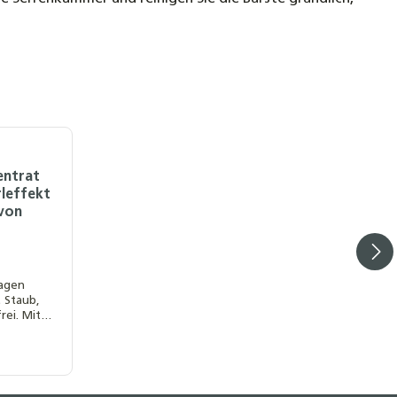
entrat
rleffekt
 von
lagen
t Staub,
rei. Mit
n Schutz
module.