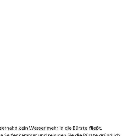
rhahn kein Wasser mehr in die Bürste fließt.
ie Seifenkammer und reinigen Sie die Bürste gründlich,