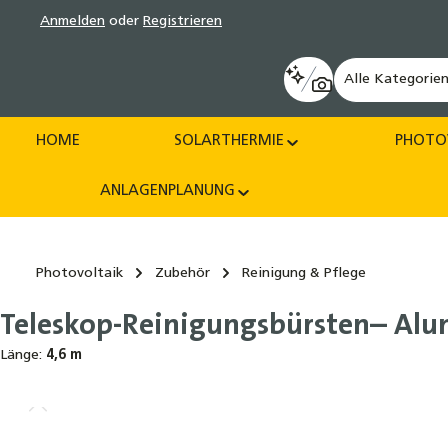
Anmelden
oder
Registrieren
pringen
Zur Hauptnavigation springen
Alle Kategorie
HOME
SOLARTHERMIE
PHOTO
ANLAGENPLANUNG
Photovoltaik
Zubehör
Reinigung & Pflege
Teleskop-Reinigungsbürsten– Alu
Länge:
4,6 m
Bildergalerie überspringen