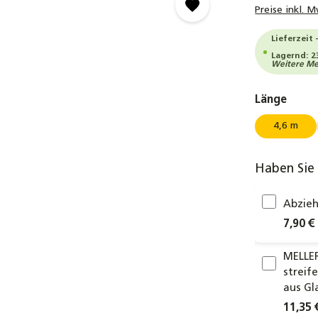
Preise inkl. 
Lieferzeit 
Lagernd: 2
Weitere Men
ausw
Länge
4,6 m
Haben Sie 
Abzieh
7,90 €
MELLER
streif
aus Gl
11,35 