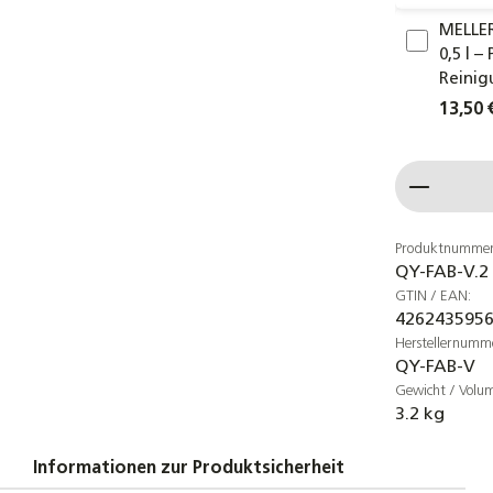
MELLER
0,5 l 
Reinig
13,50 
Produkt
Produktnummer
QY-FAB-V.2
GTIN / EAN:
426243595
Herstellernumm
QY-FAB-V
Gewicht / Volu
3.2 kg
Informationen zur Produktsicherheit