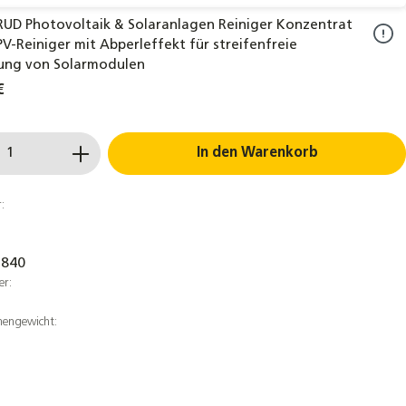
UD Photovoltaik & Solaranlagen Reiniger Konzentrat
– PV-Reiniger mit Abperleffekt für streifenfreie
ung von Solarmodulen
€
 Anzahl: Gib den gewünschten Wert ein
In den Warenkorb
:
6840
er:
mengewicht: