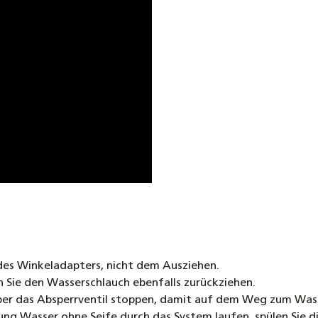
 des Winkeladapters, nicht dem Ausziehen.
n Sie den Wasserschlauch ebenfalls zurückziehen.
ber das Absperrventil stoppen, damit auf dem Weg zum Wasse
ung Wasser ohne Seife durch das System laufen, spülen Sie d