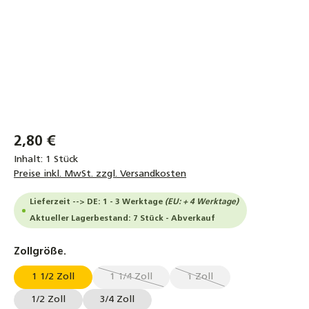
2,80 €
Inhalt:
1 Stück
Preise inkl. MwSt. zzgl. Versandkosten
Lieferzeit --> DE: 1 - 3 Werktage
(EU: + 4 Werktage)
Aktueller Lagerbestand: 7 Stück - Abverkauf
auswählen
Zollgröße.
1 1/2 Zoll
1 1/4 Zoll
1 Zoll
(Diese Option ist zurzeit nicht verfügbar.)
(Diese Option ist zurzeit ni
1/2 Zoll
3/4 Zoll