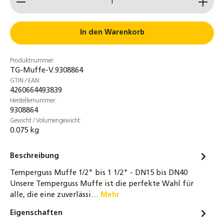
DN10 bis DN32 Fitting, schwarz
1,40 €
In den Warenkorb
Temperguss T-Stück 90° IG 3/8" bis 2"
Fitting schwarz DN15 bis DN40
Produktnummer:
5,80 €
TG-Muffe-V.9308864
GTIN / EAN:
Temperguss Doppelnippel reduziert
4260664493839
verschiedene Größen Fitting schwarz
Herstellernummer:
9308864
1,45 €
Gewicht / Volumengewicht:
0.075 kg
Reduzierter Doppelnippel verschiedene
Größen schwarz Tempergussfitting
Beschreibung
4,25 €
Temperguss Muffe 1/2" bis 1 1/2" - DN15 bis DN40
Temperguss Doppelnippel 1/2" bis 1 1/2"
Unsere Temperguss Muffe ist die perfekte Wahl für
Rechtsgewinde Sechskant schwarz Fitting
alle, die eine zuverlässi…
Mehr
0,65 €
Eigenschaften