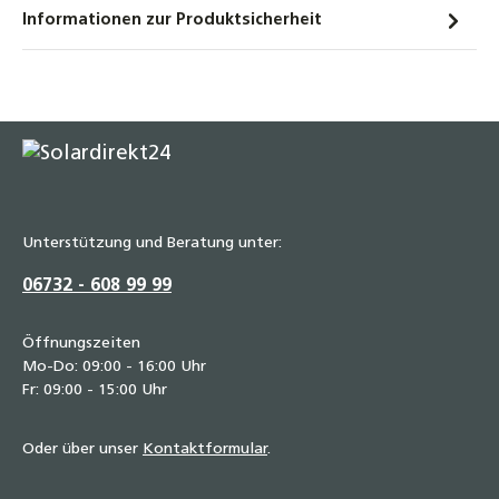
Temperguss Stopfen 3/8" bis 1 1/2" DN10 bis
Informationen zur Produktsicherheit
DN40 Fitting schwarz Typ 290
0,70 €
Temperguss Winkel 90° IG x AG Fitting, 1/2"
bis 2" DN15 bis DN50
4,80 €
Unterstützung und Beratung unter:
06732 - 608 99 99
Öffnungszeiten
Mo-Do: 09:00 - 16:00 Uhr
Fr: 09:00 - 15:00 Uhr
Oder über unser
Kontaktformular
.