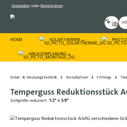
Anmelden
oder
Registrieren
pringen
Zur Hauptnavigation springen
Al
HOME
SOLARTHERMIE
PHOTO
ANLAGENPLANUNG
Solar- & Heizungstechnik
Installation
Fittings
Tem
Temperguss Reduktionsstück AG
Zollgröße reduziert:
1/2" x 3/8"
Bildergalerie überspringen