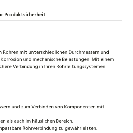
uss Doppelnippel 1/2" bis 1 1/2" Rechtsgewinde
nt schwarz Fitting
r Produktsicherheit
uss Stopfen 3/8" bis 1 1/2" DN10 bis DN40 Fitting
 Typ 290
n Rohren mit unterschiedlichen Durchmessern und
uss Kappe 3/8" bis 1 1/2" DN10 bis DN40 Fitting
 Korrosion und mechanische Belastungen. Mit einem
 Typ 300
chere Verbindung in Ihren Rohrleitungssystemen.
uss Winkel 90° IG x AG Fitting, 1/2" bis 2" DN15
0
essern und zum Verbinden von Komponenten mit
n als auch im häuslichen Bereich.
npassbare Rohrverbindung zu gewährleisten.