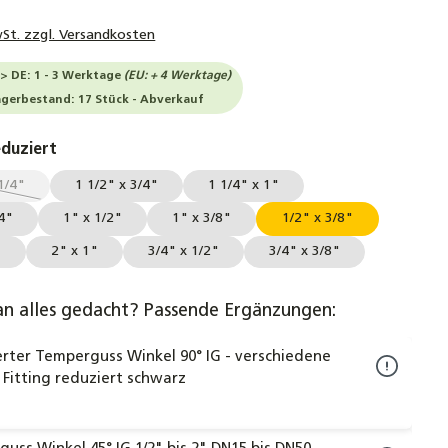
wSt. zzgl. Versandkosten
-> DE: 1 - 3 Werktage
(EU: + 4 Werktage)
agerbestand: 17 Stück - Abverkauf
auswählen
eduziert
1/4"
1 1/2" x 3/4"
1 1/4" x 1"
se Option ist zurzeit nicht verfügbar.)
/4"
1" x 1/2"
1" x 3/8"
1/2" x 3/8"
"
2" x 1"
3/4" x 1/2"
3/4" x 3/8"
an alles gedacht? Passende Ergänzungen:
rter Temperguss Winkel 90° IG - verschiedene
Fitting reduziert schwarz