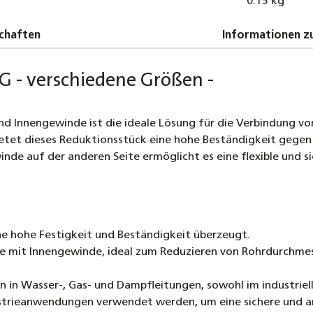
0.15 kg
Temperg
Sechska
chaften
Informationen zu
0,65 €
Temperg
 - verschiedene Größen -
schwarz
0,70 €
Innengewinde ist die ideale Lösung für die Verbindung vo
Temperg
etet dieses Reduktionsstück eine hohe Beständigkeit gegen
schwarz
de auf der anderen Seite ermöglicht es eine flexible und si
0,80 €
Temperg
bis DN5
e hohe Festigkeit und Beständigkeit überzeugt.
1,80 €
re mit Innengewinde, ideal zum Reduzieren von Rohrdurchm
n Wasser-, Gas- und Dampfleitungen, sowohl im industrielle
ustrieanwendungen verwendet werden, um eine sichere und a