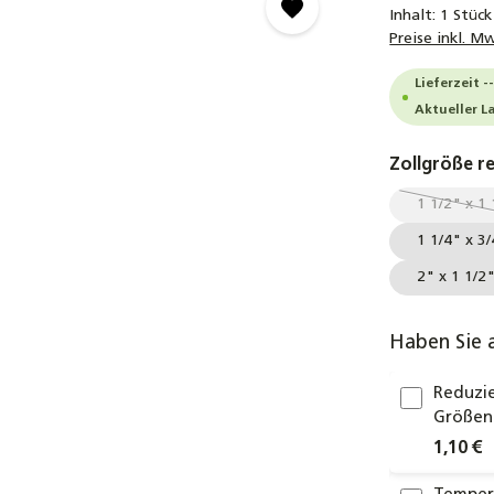
Inhalt:
1 Stück
Preise inkl. M
Lieferzeit -
Aktueller L
Zollgröße r
1 1/2" x 1 
(Die
1 1/4" x 3
2" x 1 1/2
Haben Sie 
Reduzie
Größen 
1,10 €