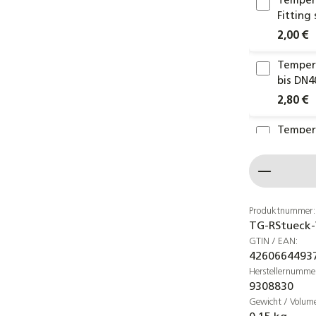
Temperg
Fitting
2,00 €
Temperg
bis DN4
2,80 €
Temperg
Fitting
Produkt
0,89 €
Temperg
DN15 bi
Produktnummer:
TG-RStueck-
5,80 €
GTIN / EAN:
4260664493
Temperg
Herstellernumme
Größen 
9308830
2,20 €
Gewicht / Volum