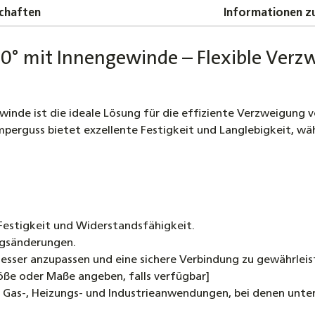
schwarz
chaften
Informationen zu
0,70 €
Stopfen
0° mit Innengewinde – Flexible Verz
290 DN1
r
2,00 €
inde ist die ideale Lösung für die effiziente Verzweigung 
Temperg
erguss bietet exzellente Festigkeit und Langlebigkeit, wäh
bis DN5
1,10 €
estigkeit und Widerstandsfähigkeit.
ngsänderungen.
sser anzupassen und eine sichere Verbindung zu gewährleis
öße oder Maße angeben, falls verfügbar]
 Gas-, Heizungs- und Industrieanwendungen, bei denen unter