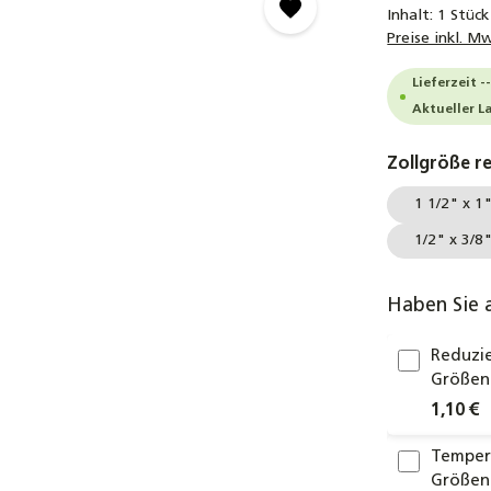
Inhalt:
1 Stück
Preise inkl. M
Lieferzeit -
Aktueller L
Zollgröße r
1 1/2" x 1
1/2" x 3/8
Haben Sie 
Reduzie
Größen 
1,10 €
Temperg
Größen 