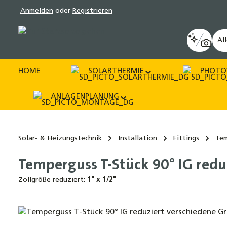
Anmelden
oder
Registrieren
pringen
Zur Hauptnavigation springen
Al
HOME
SOLARTHERMIE
PHOTO
ANLAGENPLANUNG
Solar- & Heizungstechnik
Installation
Fittings
Tem
Temperguss T-Stück 90° IG redu
Zollgröße reduziert:
1" x 1/2"
Bildergalerie überspringen