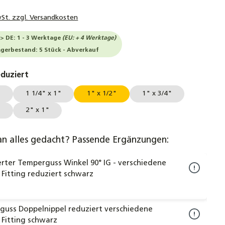
wSt. zzgl. Versandkosten
-> DE: 1 - 3 Werktage
(EU: + 4 Werktage)
agerbestand: 5 Stück - Abverkauf
auswählen
eduziert
"
1 1/4" x 1"
1" x 1/2"
1" x 3/4"
"
2" x 1"
an alles gedacht? Passende Ergänzungen:
rter Temperguss Winkel 90° IG - verschiedene
Fitting reduziert schwarz
uss Doppelnippel reduziert verschiedene
Fitting schwarz