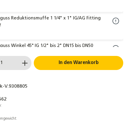
uss Reduktionsmuffe 1 1/4" x 1" IG/AG Fitting
z
uss Winkel 45° IG 1/2" bis 2" DN15 bis DN50
 schwarz
 Anzahl: Gib den gewünschten Wert ein 
In den Warenkorb
uss T-Stück 90° IG reduziert verschiedene
Fitting schwarz
k-V.9308805
662
rter Doppelnippel verschiedene Größen schwarz
r:
gussfitting
engewicht:
uss Stopfen 3/8" bis 1 1/2" DN10 bis DN40 Fitting