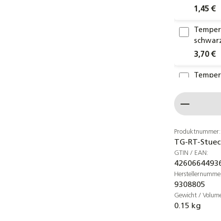
1,45 €
Temperg
schwar
3,70 €
Temperg
Fitting
Produkt
2,00 €
Temperg
Größen 
Produktnummer:
TG-RT-Stuec
2,20 €
GTIN / EAN:
4260664493
Reduzie
Herstellernumme
Temper
9308805
4,25 €
Gewicht / Volum
0.15 kg
Temperg