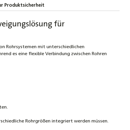
 Typ 290
r Produktsicherheit
 3/8" bis 1 1/2" Tempergussfitting schwarz Typ
weigungslösung für
0 bis DN40
von Rohrsystemen mit unterschiedlichen
uss Winkel 90° IG x AG Fitting, 1/2" bis 2" DN15
rend es eine flexible Verbindung zwischen Rohren
0
ten.
schiedliche Rohrgrößen integriert werden müssen.